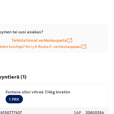
yinen tai uusi asiakas?
Tarkista hinnat verkkokaupasta
letko kuluttaja? Siirry K-Ruoka.fi -verkkokauppaan
yyntierä
(
1
)
Fontana oliivi vihreä 7/4kg kivetön
1
PRK
16150777437
SAP
20650354