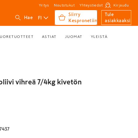
Yritys
Noutotukut
Yhteystiedot
Kirjaudu
Siirry
Tule
FI
Hae
Kespronetiin
asiakkaaksi
UORETUOTTEET
ASTIAT
JUOMAT
YLEISTÄ
liivi vihreä 7/4kg kivetön
7437