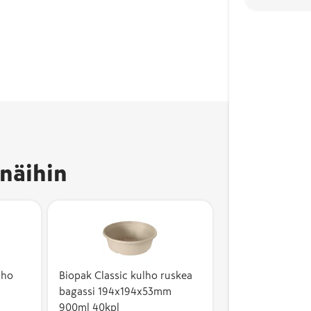
näihin
lho
Biopak Classic kulho ruskea
bagassi 194x194x53mm
900ml 40kpl