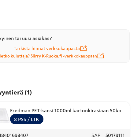
yinen tai uusi asiakas?
Tarkista hinnat verkkokaupasta
letko kuluttaja? Siirry K-Ruoka.fi -verkkokauppaan
yyntierä
(
1
)
Fredman PET-kansi 1000ml kartonkirasiaan 50kpl
8
PSS
/ LTK
18401698407
SAP
30179111