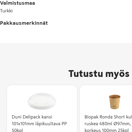
Valmistusmaa
Turkki
Pakkausmerkinnät
Tutustu myös 
Duni Delipack kansi
Biopak Ronda Short ku
101x101mm läpikuultava PP
ruskea 480ml Ø97mm,
50kpl
korkeus 100mm 25kpl