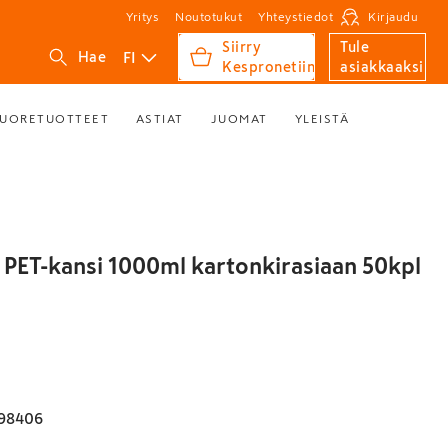
Yritys
Noutotukut
Yhteystiedot
Kirjaudu
Siirry
Tule
FI
Hae
Kespronetiin
asiakkaaksi
UORETUOTTEET
ASTIAT
JUOMAT
YLEISTÄ
PET-kansi 1000ml kartonkirasiaan 50kpl
98406