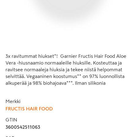
3x ravitummat hiukset*!  Garnier Fructis Hair Food Aloe 
Vera -hiusnaamio normaaleille hiuksille. Kosteuttaa ja 
ravitsee normaaleja hiuksia ja tekee niistä helpommat 
selvittää. Vegaaninen koostumus** on 97% luonnollista 
alkuperää ja 98% biohajoava***. Ilman silikonia 
luonnollisen tunteen aikaansaamiseksi. Käytä 
hoitoaineena, hiusnaamiona tai hiuksiin jätettävänä 
Merkki
hoitoaineena. Garnier on virallisesti hyväksytty Cruelty 
FRUCTIS HAIR FOOD
Free International Leaping Bunny -ohjelmaan. 

GTIN
3 tapaa käyttää:

3600542511063
Hoitoaineena: Levitä kosteisiin hiuksiin shampoopesun 
jälkeen. Huuhtele.
