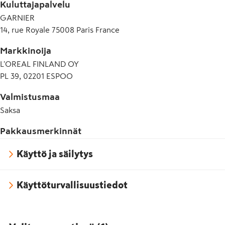
Kuluttajapalvelu
CAPRYLATE/CAPRATE • ASCORBYL GLUCOSIDE • 
HYDROXYPROPYL GUAR HYDROXYPROPYLTRIMONIUM 
GARNIER
CHLORIDE • CAPRYLYL GLYCOL • CITRIC ACID • TARTARIC 
14, rue Royale 75008 Paris France
ACID • CETYL ESTERS • TOCOPHEROL • POTASSIUM SORBATE 
• SODIUM BENZOATE • SALICYLIC ACID • LINALOOL • 
Markkinoija
GERANIOL • CITRONELLOL • BENZYL ALCOHOL • PARFUM / 
L'OREAL FINLAND OY
FRAGRANCE (F.I.L. Z70033486/1).
PL 39, 02201 ESPOO
Valmistusmaa
Saksa
Pakkausmerkinnät
Käyttö ja säilytys
Käyttöturvallisuustiedot