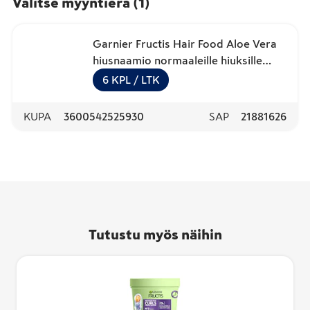
Valitse myyntierä
(
1
)
Garnier Fructis Hair Food Aloe Vera
hiusnaamio normaaleille hiuksille
400ml
6
KPL
/ LTK
KUPA
3600542525930
SAP
21881626
Tutustu myös näihin