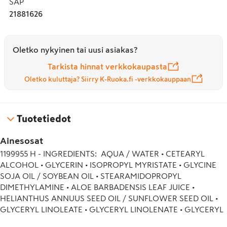
SAP
Hiusnaamiona: Levitä kosteisiin hiuksiin shampoopesun 
21881626
jälkeen. Anna vaikuttaa 3 minuuttia ravitsemaan 
intensiivisesti. Huuhtele.

Hiuksiin jätettävänä hoitoaineena: Levitä kuivien tai 
Oletko nykyinen tai uusi asiakas?
kosteiden hiusten pituuksiin. Ei huuhdella.

Tarkista hinnat verkkokaupasta
*Mittaustulos 

Oletko kuluttaja? Siirry K-Ruoka.fi -verkkokauppaan
**Vegaaninen koostumus: Ei sisällä eläinperäisiä 
ainesosia. 

***OECD 301 tai vastaavien testien mukaisesti.
Tuotetiedot
Ainesosat
1199955 H - INGREDIENTS:  AQUA / WATER • CETEARYL 
ALCOHOL • GLYCERIN • ISOPROPYL MYRISTATE • GLYCINE 
SOJA OIL / SOYBEAN OIL • STEARAMIDOPROPYL 
DIMETHYLAMINE • ALOE BARBADENSIS LEAF JUICE • 
HELIANTHUS ANNUUS SEED OIL / SUNFLOWER SEED OIL • 
GLYCERYL LINOLEATE • GLYCERYL LINOLENATE • GLYCERYL 
OLEATE • SODIUM HYDROXIDE • COCO-