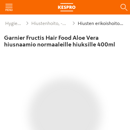
Hygienia ja siivous
Hiustenhoito, -muotoilu ja -välineet
Hiusten erikoishoitoaineet
Garnier Fructis Hair Food Aloe Vera
hiusnaamio normaaleille hiuksille 400ml