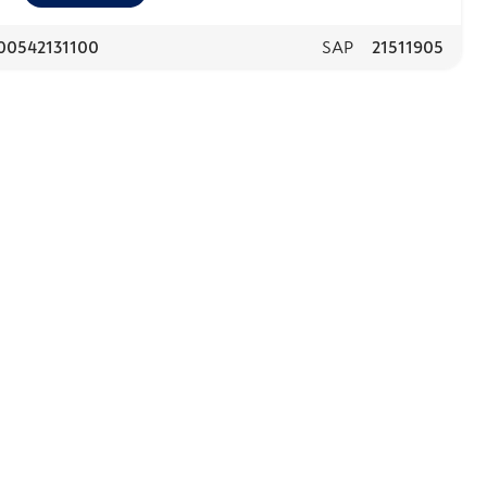
00542131100
SAP
21511905