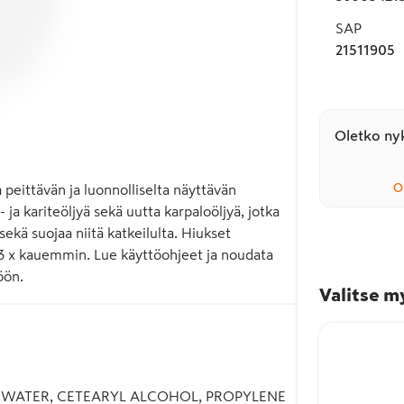
SAP
21511905
Oletko nyk
O
peittävän ja luonnolliselta näyttävän 
 ja kariteöljyä sekä uutta karpaloöljyä, jotka 
ekä suojaa niitä katkeilulta. Hiukset 
ä 3 x kauemmin. Lue käyttöohjeet ja noudata 
öön.
Valitse m
/ WATER, CETEARYL ALCOHOL, PROPYLENE 