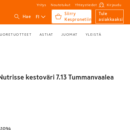
Yritys
Noutotukut
Yhteystiedot
Kirjaudu
Siirry
Tule
FI
Hae
Kespronetiin
asiakkaaksi
UORETUOTTEET
ASTIAT
JUOMAT
YLEISTÄ
Nutrisse kestoväri 7.13 Tummanvaalea
31094