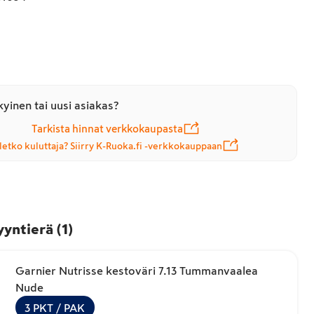
yinen tai uusi asiakas?
Tarkista hinnat verkkokaupasta
letko kuluttaja? Siirry K-Ruoka.fi -verkkokauppaan
yyntierä
(
1
)
Garnier Nutrisse kestoväri 7.13 Tummanvaalea
Nude
3
PKT
/ PAK