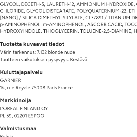
GLYCOL, DECETH-3, LAURETH-12, AMMONIUM HYDROXIDE, O
CHLORIDE, GLYCOL DISTEARATE, POLYQUATERNIUM-22, ETH
[NANO] / SILICA DIMETHYL SILYLATE, CI 77891 / TITANIUM
p-AMINOPHENOL, m-AMINOPHENOL, ASCORBICACID, TOCOP
HYDROXYINDOLE, THIOGLYCERIN, TOLUENE-2,5-DIAMINE, H
SUNFLOWERSEEDOIL, DIMETHICONE, CARBOMER, RESORCI
Tuotetta kuvaavat tiedot
OFFICINALIS(ROSEMARY)EXTRACT, EDTA, VITIS VINIFERA SEE
FRAGRANCE. (F.I.L. C202807/1).

Värin tarkennus
:
7.132 blonde nude
1190018 - FREMKALDERCREME / FRAMKALLNINGSCREME / KE
Tuotteen vaikutuksen pysyvyys
:
Kestävä
HYDROGEN PEROXIDE, CETEARYL ALCOHOL, TRIDECETH-2 
GLYCERIN, TETRASODIUM ETIDRONATE, TETRASODIUM PYRO
Kuluttajapalvelu
PHOSPHORIC ACID, PARFUM / FRAGRANCE. (F.I.L. C201679/1).
GARNIER
1149755 D - EFTERBEHANDLING / HOITOAINE: AQUA / WATE
14, rue Royale 75008 Paris France
LIQUIDUM / MINERAL OIL, BEHENTRIMONIUM CHLORIDE, OLEA
VACCINIUM MACROCARPON (CRANBERRY) SEED OIL, GLYCINE
Markkinoija
SEED OIL / BLACK CURRANT SEED OIL, PERSEA GRATISSIM
L'OREAL FINLAND OY
PARKII BUTTER / SHEA BUTTER, DILAURYL THIODIPROPIONAT
PL 39, 02201 ESPOO
ACID, TOCOPHEROL, CHLORHEXIDINE DIGLUCONATE, CI 15985 
LINALOOL, BENZYL ALCOHOL, PARFUM / FRAGRANCE. (F.I.L. 
Valmistusmaa
Belgia