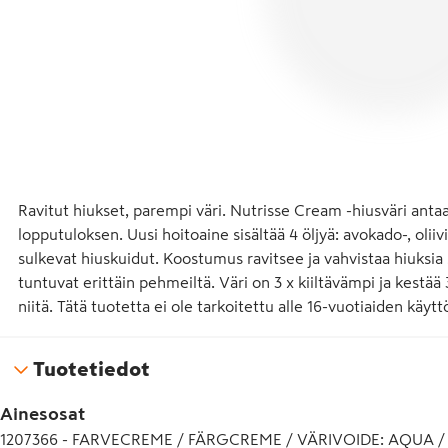
Ravitut hiukset, parempi väri. Nutrisse Cream -hiusväri antaa 
lopputuloksen. Uusi hoitoaine sisältää 4 öljyä: avokado-, oliivi-
sulkevat hiuskuidut. Koostumus ravitsee ja vahvistaa hiuksia s
tuntuvat erittäin pehmeiltä. Väri on 3 x kiiltävämpi ja kestä
niitä. Tätä tuotetta ei ole tarkoitettu alle 16-vuotiaiden käytt
Tuotetiedot
Ainesosat
1207366 - FARVECREME / FÄRGCREME / VÄRIVOIDE: AQUA 