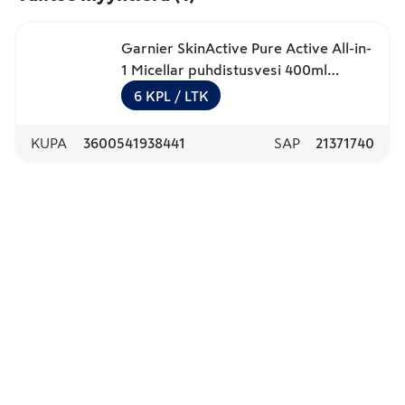
Garnier SkinActive Pure Active All-in-
1 Micellar puhdistusvesi 400ml
rasvoittuvalle ja sekaiholle
6
KPL
/ LTK
KUPA
3600541938441
SAP
21371740