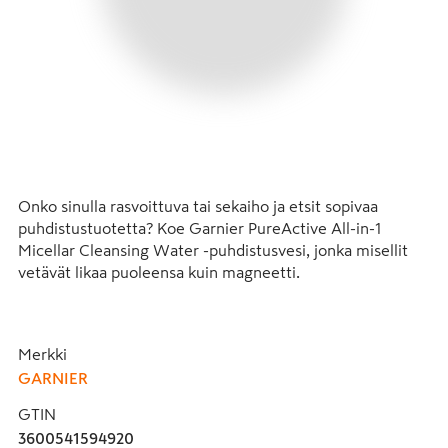
Onko sinulla rasvoittuva tai sekaiho ja etsit sopivaa 
puhdistustuotetta? Koe Garnier PureActive All-in-1 
Micellar Cleansing Water -puhdistusvesi, jonka misellit 
vetävät likaa puoleensa kuin magneetti.

Kenelle se sopii?

Puhdistusvesi sopii sinulle, jos ihosi on herkkä ja 
Merkki
rasvoittuva ja etsit tehokasta tuotetta ihonpuhdistukseen 
GARNIER
ja meikinpoistoon.

GTIN
Salaisuus

3600541594920
Garnier on luonut herkälle rasvoittuvalle tai sekaiholle 