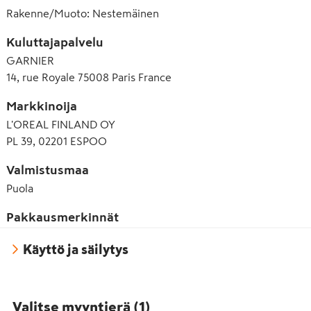
Rakenne/Muoto
:
Nestemäinen
Kuluttajapalvelu
GARNIER
14, rue Royale 75008 Paris France
Markkinoija
L'OREAL FINLAND OY
PL 39, 02201 ESPOO
Valmistusmaa
Puola
Pakkausmerkinnät
Käyttö ja säilytys
Valitse myyntierä
(
1
)