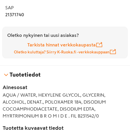
sopivan misellipuhdistustuotteen. Puhdistusvesi sisältää 
SAP
misellejä ja poistaa iholta lian ja meikin ilman 
21371740
hankaamista.

Lopputulos

Oletko nykyinen tai uusi asiakas?
Iho on hellävaraisesti ja huolellisesti puhdistettu.

Tarkista hinnat verkkokaupasta
Käyttö

Oletko kuluttaja? Siirry K-Ruoka.fi -verkkokauppaan
Puhdista kasvot, silmät ja huulet puhdistusvedellä 
kostutetulla vanulla ihoa hankaamatta. Ei tarvitse 
huuhdella pois.

Tuotetiedot
Koko: Jättikoko 400 ml, josta riittää jopa 200 vanulliseen.

Ainesosat
AQUA / WATER, HEXYLENE GLYCOL, GLYCERIN,
Hajusteeton. Optimaalinen siedettävyys.

ALCOHOL, DENAT., POLOXAMER 184, DISODIUM
Testattu ihotautilääkärin ja silmälääkärin valvonnassa.
COCOAMPHODIACETATE, DISODIUM EDTA,
MYRTRIMONIUM B R O M I D E . FIL B231542/0
Tuotetta kuvaavat tiedot