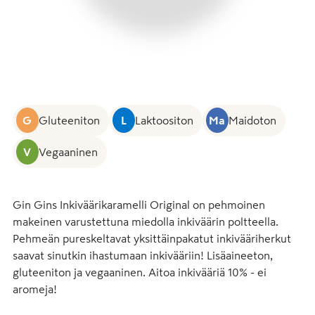
G
Gluteeniton
L
Laktoositon
Ma
Maidoton
V
Vegaaninen
Gin Gins Inkiväärikaramelli Original on pehmoinen 
makeinen varustettuna miedolla inkiväärin poltteella.

Pehmeän pureskeltavat yksittäinpakatut inkivääriherkut 
saavat sinutkin ihastumaan inkivääriin! Lisäaineeton, 
gluteeniton ja vegaaninen. Aitoa inkivääriä 10% - ei 
aromeja!