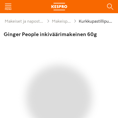
Makeiset ja naposteltavat
Makeispussit
Kurkkupastillipussit
Ginger People inkiväärimakeinen 60g