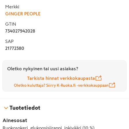
Merkki
GINGER PEOPLE
GTIN
734027942028
SAP
21772380
Oletko nykyinen tai uusi asiakas?
Tarkista hinnat verkkokaupasta
Oletko kuluttaja? Siirry K-Ruoka.fi -verkkokauppaan
Tuotetiedot
Ainesosat
Ruokosokeri, glukoosisiirappi, inkivääri (10 %),