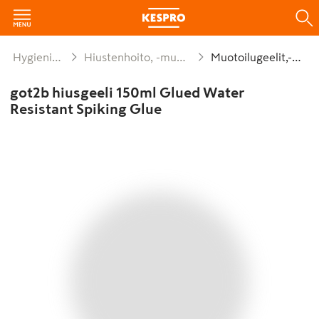
Hygienia ja siivous
Hiustenhoito, -muotoilu ja -välineet
Muotoilugeelit,-vahat
got2b hiusgeeli 150ml Glued Water
Resistant Spiking Glue