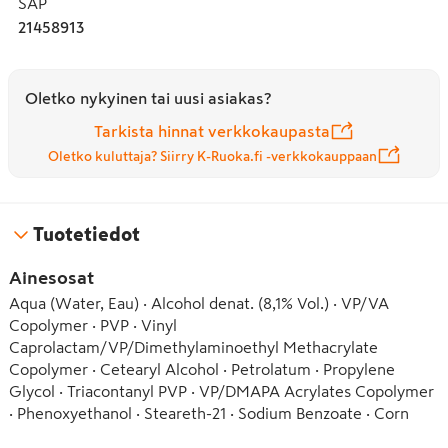
SAP
todella pitää – todellinen unisex-suosikki.

21458913
Näin käytät sitä:

Käytä kosteisiin hiuksiin. Paina pieni määrä kämmeniin, 
Oletko nykyinen tai uusi asiakas?
hiero käsiä yhteen ja levitä tasaisesti hiuksiin. Vältä 
tuotteen joutumista silmiin.

Tarkista hinnat verkkokaupasta
Oletko kuluttaja? Siirry K-Ruoka.fi -verkkokauppaan
Hack: 

Jos haluat vieläkin jämäkämmän lopputuloksen – kostuta 
latvat kevyesti ja lisää hieman hiusgeeliä. Jos etsit 
Tuotetiedot
äärimmäistä pitoa, viimeistele tyylisi got2b Glued Blasting 
Spraylla.

Ainesosat
Aqua (Water, Eau) · Alcohol denat. (8,1% Vol.) · VP/VA 
Tuotteen edut lyhyesti:

Copolymer · PVP · Vinyl 
• Muotoilee kuin tahna, pitää kuin liima!

Caprolactam/VP/Dimethylaminoethyl Methacrylate 
• Erittäin vahva hiusgeeli

Copolymer · Cetearyl Alcohol · Petrolatum · Propylene 
• Vedenkestävä ja hikoilua kestävä

Glycol · Triacontanyl PVP · VP/DMAPA Acrylates Copolymer 
• Hellävarainen hiuspohjalle

· Phenoxyethanol · Steareth-21 · Sodium Benzoate · Corn 
• Sopii kaikille hiustyypeille

Starch Modified · Parfum (Fragrance) · PEG-8 Beeswax · 
• 150 ml
