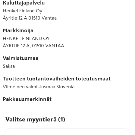
Kuluttajapalvelu
Hydroxyethylcellulose · Citric Acid · Dicetyl Phosphate · 
Ceteth-10 Phosphate · Ethylhexylglycerin · Laurtrimonium 
Tietoa Gluedista:

Henkel Finland Oy
Chloride · Benzalkonium Chloride · Benzyl Alcohol · 
Glued toimii kaikille hiustyypeille – suorille, laineikkaille, 
Äyritie 12 A 01510 Vantaa
Limonene
kiharoille tai coily-hiuksille – ja toimii joka kerta. Se on 
Markkinoija
hellävarainen sekä hiuspohjalle että iholle, ja 
dermatologisesti testattu, jotta voit luottaa 
HENKEL FINLAND OY
hiusmuotoiluusi.
ÄYRITIE 12 A, 01510 VANTAA
Valmistusmaa
Saksa
Tuotteen tuotantovaiheiden toteutusmaat
Viimeinen valmistusmaa
Slovenia
Pakkausmerkinnät
Valitse myyntierä
(
1
)