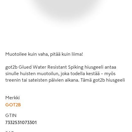
Muotoilee kuin vaha, pitää kuin liima!

got2b Glued Water Resistant Spiking hiusgeeli antaa 
sinulle huisten muotoilun, joka todella kestää – myös 
treenin tai sateisten päivien aikana. Tämä got2b hiusgeeli 
muotoilee kuin vaha ja pitää kuin liima, mikä tekee siitä 
täydellisen äärimmäisiin tyyleihin, jotka pysyvät paikallaan 
Merkki
seuraavaan pesuun asti.

GOT2B
Geelin vedenkestävä koostumus tarjoaa erittäin vahvan 
GTIN
pidon ilman, että se olisi kova hiuspohjalle. Se on 
7332531073301
hellävarainen, sopii kaikille hiustyypeille ja on 
ihanteellinen hiusgeeli kaikille, jotka etsivät jotain, joka 