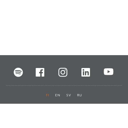
FI
EN
SV
RU
Pikalinkit