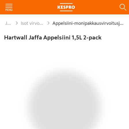
Juomat
Isot virvoitusjuomat
Appelsiini-monipakkausvirvoitusjuomat
Hartwall Jaffa Appelsiini 1,5L 2-pack