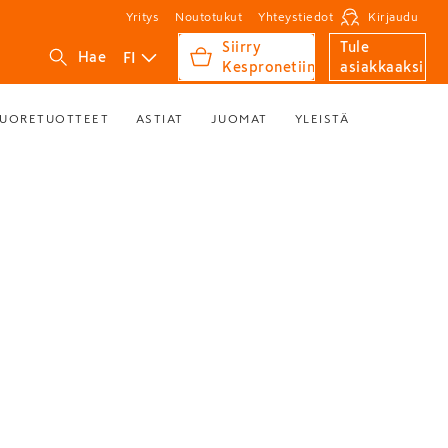
Yritys
Noutotukut
Yhteystiedot
Kirjaudu
Siirry
Tule
FI
Hae
Kespronetiin
asiakkaaksi
UORETUOTTEET
ASTIAT
JUOMAT
YLEISTÄ