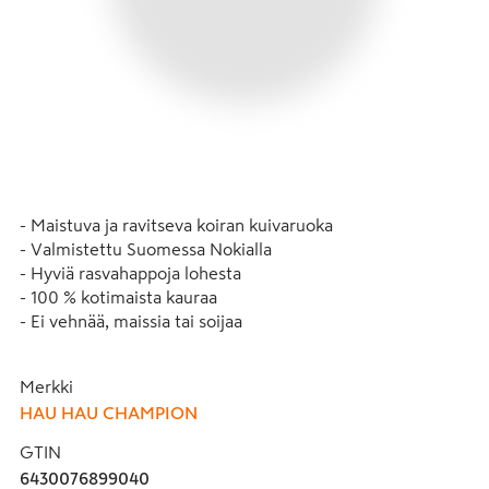
- Maistuva ja ravitseva koiran kuivaruoka

- Valmistettu Suomessa Nokialla

- Hyviä rasvahappoja lohesta

- 100 % kotimaista kauraa

- Ei vehnää, maissia tai soijaa

Hau-Hau Champion Lohta, riisiä & kauraa on kotimainen 
Merkki
koiran kuivaruoka. Herkullinen koiran täysravinto sisältää 
HAU HAU CHAMPION
26 % lohta, jota täydentää 10 % maistuvaa kotimaista 
kanaa. Tämä vehnätön koiran kuivaruoka on valmistettu 
GTIN
Nokian nappulatehtaalla Pirkanmaalla.

6430076899040