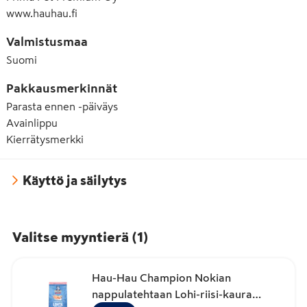
www.hauhau.fi
Valmistusmaa
Suomi
Pakkausmerkinnät
Parasta ennen -päiväys
Avainlippu
Kierrätysmerkki
Käyttö ja säilytys
Valitse myyntierä
(
1
)
Hau-Hau Champion Nokian
nappulatehtaan Lohi-riisi-kaura