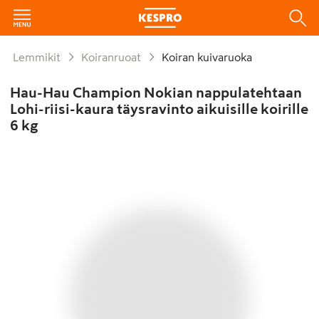
Lemmikit
Koiranruoat
Koiran kuivaruoka
Hau-Hau Champion Nokian nappulatehtaan
Lohi-riisi-kaura täysravinto aikuisille koirille
6 kg