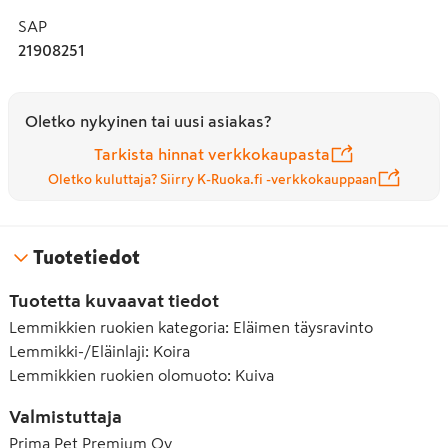
Kuivaruokaan lisätty laadukas lohiöljy sekä suomalainen 
SAP
camelinaöljy sisältävät runsaasti omega-3- ja omega-6-
21908251
rasvahappoja, jotka ravitsevat koiran turkkia, ihoa ja 
niveliä. Kotimainen kaura ja huolellisesti kypsennetty, 
pehmeä riisi tekevät hyvää koiran vatsalle. Ripaus 
Oletko nykyinen tai uusi asiakas?
kuorittua keltaista hernettä pitää herkullisen nappulan 
muodossaan. FOS- ja MOS-prebiootit auttavat 
Tarkista hinnat verkkokaupasta
edistämään koiran suoliston toimintaa ja tukevat 
Oletko kuluttaja? Siirry K-Ruoka.fi -verkkokauppaan
vastustuskykyä. Tämä kuivaruoka antaa aikuiselle koiralle 
kaikki sen tarvitsemat ravintoaineet sopivassa suhteessa.

Tuotetiedot
HUOM! Olemme päivittäneet Hau-Haun 
kuivaruokapusseja vuoden 2025 aikana. Tarkista tuotteen 
Tuotetta kuvaavat tiedot
ainesosat myös myyntipakkauksesta.
Lemmikkien ruokien kategoria
:
Eläimen täysravinto
Lemmikki-/Eläinlaji
:
Koira
Lemmikkien ruokien olomuoto
:
Kuiva
Valmistuttaja
Prima Pet Premium Oy