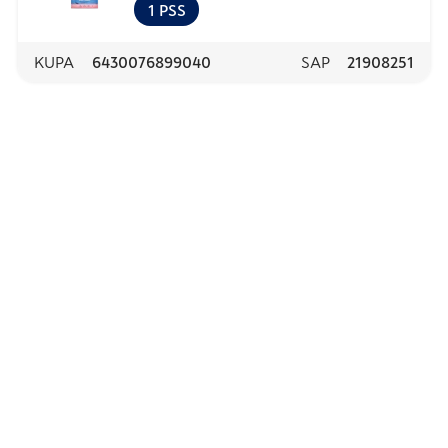
täysravinto aikuisille koirille 6 kg
1
PSS
KUPA
6430076899040
SAP
21908251