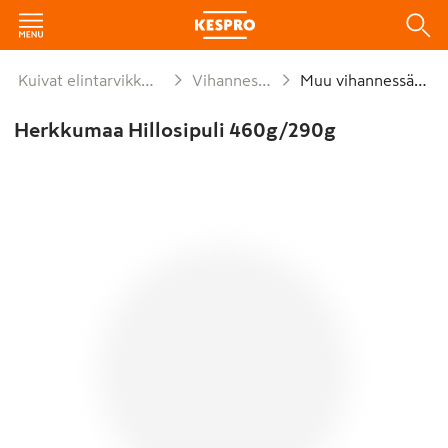
Kuivat elintarvikkeet ja säilykkeet
Vihannessäilykkeet
Muu vihannessäilyke
Herkkumaa Hillosipuli 460g/290g