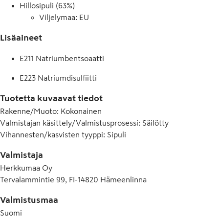
Hillosipuli (63%)
Viljelymaa: EU
Lisäaineet
E211 Natriumbentsoaatti
E223 Natriumdisulfiitti
Tuotetta kuvaavat tiedot
Rakenne/Muoto
:
Kokonainen
Valmistajan käsittely/Valmistusprosessi
:
Säilötty
Vihannesten/kasvisten tyyppi
:
Sipuli
Valmistaja
Herkkumaa Oy
Tervalammintie 99, FI-14820 Hämeenlinna
Valmistusmaa
Suomi