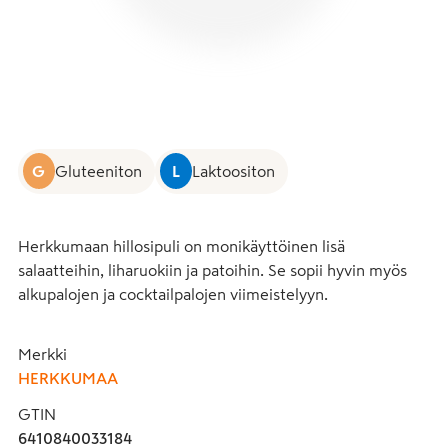
G
Gluteeniton
L
Laktoositon
Herkkumaan hillosipuli on monikäyttöinen lisä 
salaatteihin, liharuokiin ja patoihin. Se sopii hyvin myös 
alkupalojen ja cocktailpalojen viimeistelyyn.
Merkki
HERKKUMAA
GTIN
6410840033184