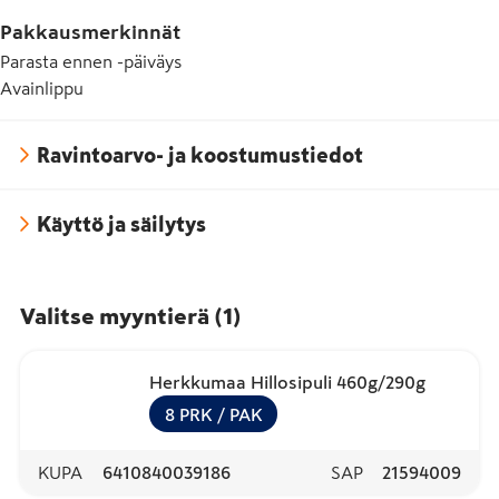
Pakkausmerkinnät
Parasta ennen -päiväys
Avainlippu
Ravintoarvo- ja koostumustiedot
Käyttö ja säilytys
Valitse myyntierä
(
1
)
Herkkumaa Hillosipuli 460g/290g
8
PRK
/ PAK
KUPA
6410840039186
SAP
21594009