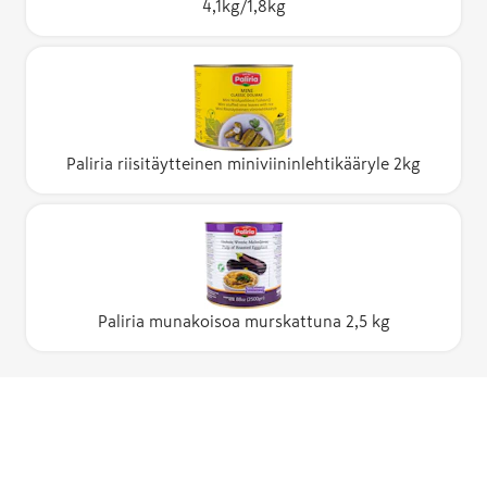
4,1kg/1,8kg
Paliria riisitäytteinen miniviininlehtikääryle 2kg
Paliria munakoisoa murskattuna 2,5 kg