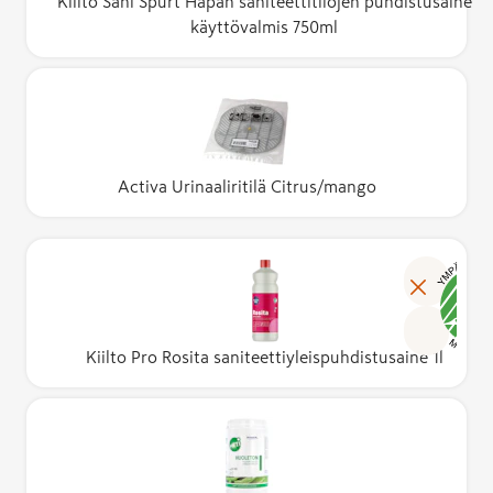
Kiilto Sani Spurt Hapan saniteettitilojen puhdistusaine
käyttövalmis 750ml
Activa Urinaaliritilä Citrus/mango
Kiilto Pro Rosita saniteettiyleispuhdistusaine 1l