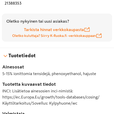
21388353
Oletko nykyinen tai uusi asiakas?
Tarkista hinnat verkkokaupasta
Oletko kuluttaja? Siirry K-Ruoka.fi -verkkokauppaan
Tuotetiedot
Ainesosat
5-15% ionittomia tensidejä, phenoxyethanol, hajuste
Tuotetta kuvaavat tiedot
INCI
:
Lisätietoa ainesosien inci-nimistä:
https://ec.Europa.Eu/growth/tools-databases/cosing/
Käyttötarkoitus/Sovellus
:
Kylpyhuone/wc
Valmistaja