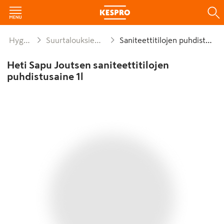
Hygienia ja siivous
Suurtalouksien puhdistus- ja hoitoaineet
Saniteettitilojen puhdistusaineet
Heti Sapu Joutsen saniteettitilojen
puhdistusaine 1l