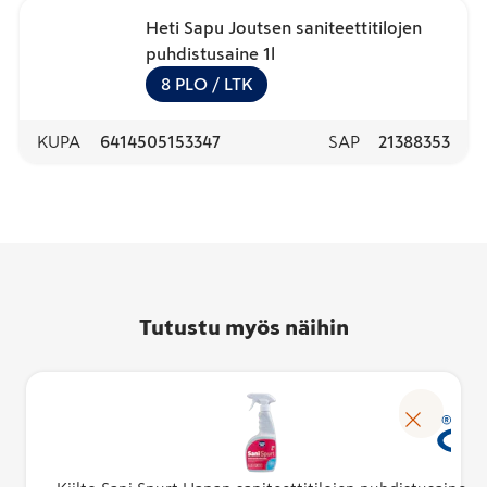
Heti Sapu Joutsen saniteettitilojen
puhdistusaine 1l
8
PLO
/ LTK
KUPA
6414505153347
SAP
21388353
Tutustu myös näihin