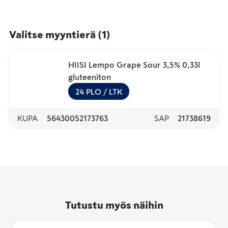
Valitse myyntierä
(
1
)
HIISI Lempo Grape Sour 3,5% 0,33l
gluteeniton
24
PLO
/ LTK
KUPA
56430052173763
SAP
21738619
Tutustu myös näihin