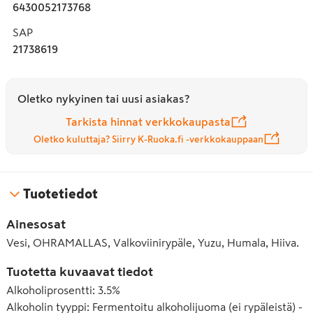
6430052173768
SAP
21738619
Oletko nykyinen tai uusi asiakas?
Tarkista hinnat verkkokaupasta
Oletko kuluttaja? Siirry K-Ruoka.fi -verkkokauppaan
Tuotetiedot
Ainesosat
Vesi, OHRAMALLAS, Valkoviinirypäle, Yuzu, Humala, Hiiva.
Tuotetta kuvaavat tiedot
Alkoholiprosentti
:
3.5%
Alkoholin tyyppi
:
Fermentoitu alkoholijuoma (ei rypäleistä) -