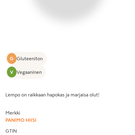
G
Gluteeniton
V
Vegaaninen
Lempo on raikkaan hapokas ja marjaisa olut!
Merkki
PANIMO HIISI
GTIN