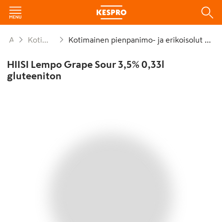
Alkoholijuomat
Kotimainen pienpanimo- ja erikoisolut
Kotimainen pienpanimo- ja erikoisolut enint. 8,0 % plo
HIISI Lempo Grape Sour 3,5% 0,33l
gluteeniton