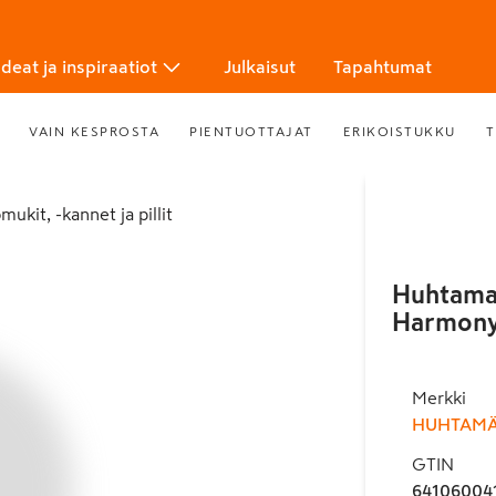
Ideat ja inspiraatiot
Julkaisut
Tapahtumat
VAIN KESPROSTA
PIENTUOTTAJAT
ERIKOISTUKKU
T
mukit, -kannet ja pillit
Huhtamak
Harmon
Merkki
HUHTAMÄ
GTIN
64106004