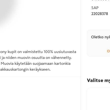
SAP
22028378
Oletko nyk
O
ny kupit on valmistettu 100% uusiutuvasta 
i ja niiden muovin osuutta on vähennetty. 
. Muovia käytetään suojaamaan kartonkia 
 pakkauskartongin keräykseen.
Valitse m