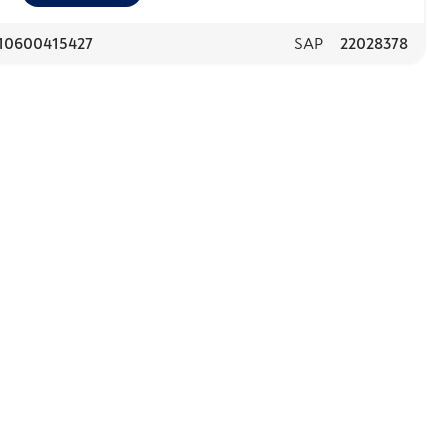
10600415427
SAP
22028378