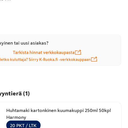
yinen tai uusi asiakas?
Tarkista hinnat verkkokaupasta
letko kuluttaja? Siirry K-Ruoka.fi -verkkokauppaan
yyntierä
(
1
)
Huhtamaki kartonkinen kuumakuppi 250ml 50kpl
Harmony
20
PKT
/ LTK