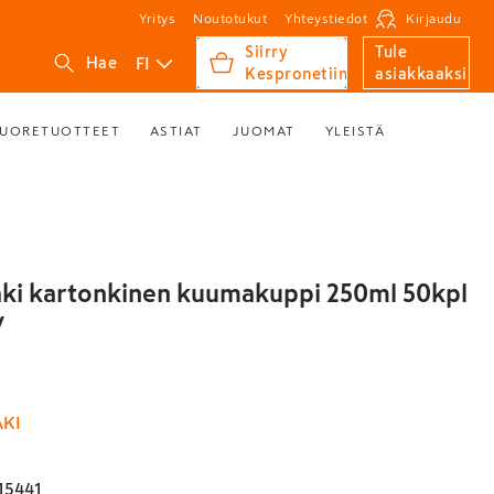
Yritys
Noutotukut
Yhteystiedot
Kirjaudu
Siirry
Tule
FI
Hae
Kespronetiin
asiakkaaksi
UORETUOTTEET
ASTIAT
JUOMAT
YLEISTÄ
i kartonkinen kuumakuppi 250ml 50kpl
y
KI
15441