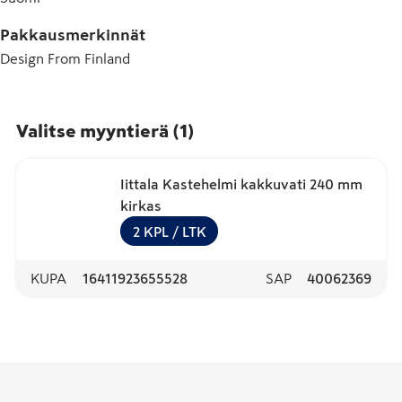
Pakkausmerkinnät
Design From Finland
Valitse myyntierä
(
1
)
Iittala Kastehelmi kakkuvati 240 mm
kirkas
2
KPL
/ LTK
KUPA
16411923655528
SAP
40062369