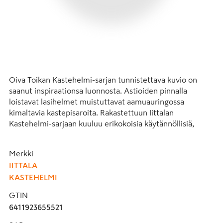
Oiva Toikan Kastehelmi-sarjan tunnistettava kuvio on 
saanut inspiraationsa luonnosta. Astioiden pinnalla 
loistavat lasihelmet muistuttavat aamuauringossa 
kimaltavia kastepisaroita. Rakastettuun Iittalan 
Kastehelmi-sarjaan kuuluu erikokoisia käytännöllisiä, 
toimivia ja koristeellisia astioita. Kaunis Kastehelmi-
kakkuvati on tyylikäs tarjoiluastia arkeen ja juhlaan. Sopii 
Merkki
kakkujen ja leivonnaisten lisäksi myös esim. hedelmien tai 
IITTALA
juustojen tarjoiluun. Kirkas lasi tuo esiin modernin 
KASTEHELMI
selkeälinjaisen muodon. Sopii kaikkiin tilaisuuksiin. 
Täydellinen lahjaidea.
GTIN
6411923655521
-Valmistettu Iittalan lasitehtaalla Suomessa
-Materiaali: lasi