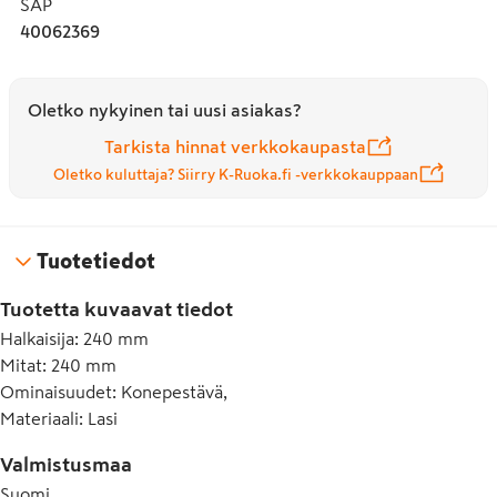
SAP
-Konepesunkestävä
40062369
-Suunnittelija: Oiva Toikka
Oletko nykyinen tai uusi asiakas?
Tarkista hinnat verkkokaupasta
Oletko kuluttaja? Siirry K-Ruoka.fi -verkkokauppaan
Tuotetiedot
Tuotetta kuvaavat tiedot
Halkaisija
:
240 mm
Mitat
:
240 mm
Ominaisuudet
:
Konepestävä,
Materiaali
:
Lasi
Valmistusmaa
Suomi