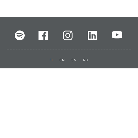
FI
EN
SV
RU
Pikalinkit
Oiva-raportit
Laskut ja maksut
Ota yhteyttä
Anna palautetta
Tukku
Usein kysyttyä
Haluan asiakkaaksi
Käyttöturvatiedotteet