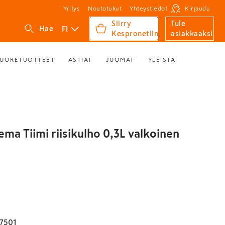
Yritys
Noutotukut
Yhteystiedot
Kirjaudu
Siirry
Tule
FI
Hae
Kespronetiin
asiakkaaksi
UORETUOTTEET
ASTIAT
JUOMAT
YLEISTÄ
eema Tiimi riisikulho 0,3L valkoinen
7501