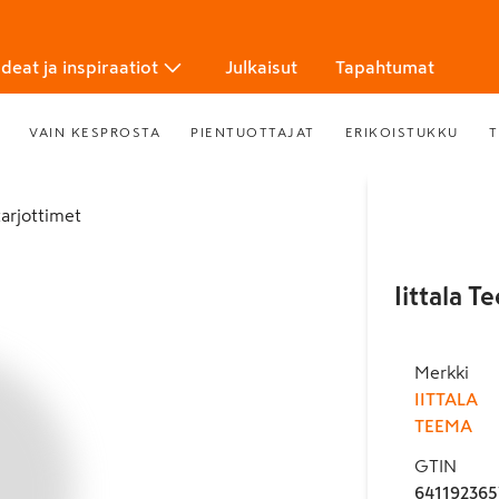
Ideat ja inspiraatiot
Julkaisut
Tapahtumat
VAIN KESPROSTA
PIENTUOTTAJAT
ERIKOISTUKKU
T
 tarjottimet
Iittala T
Merkki
IITTALA
TEEMA
GTIN
641192365