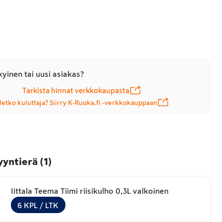
yinen tai uusi asiakas?
Tarkista hinnat verkkokaupasta
letko kuluttaja? Siirry K-Ruoka.fi -verkkokauppaan
yyntierä
(
1
)
Iittala Teema Tiimi riisikulho 0,3L valkoinen
6
KPL
/ LTK