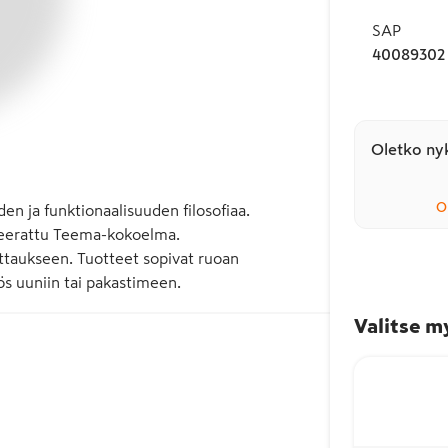
SAP
40089302
Oletko nyk
O
en ja funktionaalisuuden filosofiaa. 
nseerattu Teema-kokoelma. 
ttaukseen. Tuotteet sopivat ruoan 
yös uuniin tai pakastimeen.
Valitse m