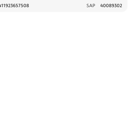
411923657508
SAP
40089302