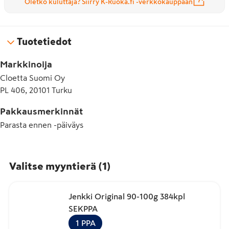
Oletko kuluttaja? Siirry K-Ruoka.fi -verkkokauppaan
Tuotetiedot
Markkinoija
Cloetta Suomi Oy
PL 406, 20101 Turku
Pakkausmerkinnät
Parasta ennen -päiväys
Valitse myyntierä
(
1
)
Jenkki Original 90-100g 384kpl
SEKPPA
1
PPA