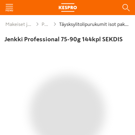
Makeiset ja naposteltavat
Purukumit
Täysksylitolipurukumit isot pakkaukset
Jenkki Professional 75-90g 144kpl SEKDIS