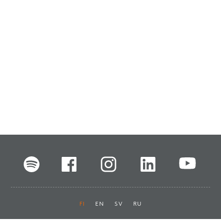
FI
EN
SV
RU