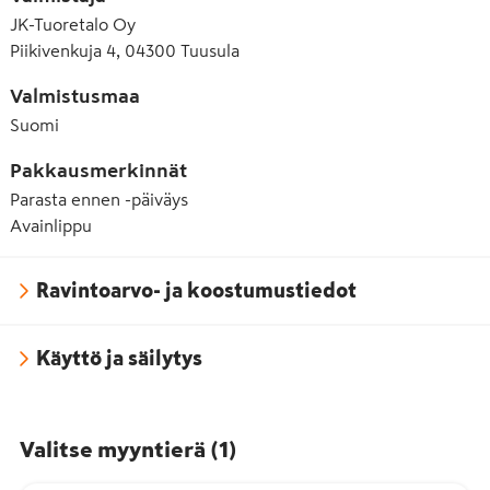
E330 Sitruunahappo
JK-Tuoretalo Oy
Piikivenkuja 4, 04300 Tuusula
E415 Ksantaanikumi
Valmistusmaa
Suomi
Pakkausmerkinnät
Parasta ennen -päiväys
Avainlippu
Ravintoarvo- ja koostumustiedot
Käyttö ja säilytys
Valitse myyntierä
(
1
)