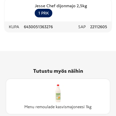
Jesse Chef dijonmajo 2,5kg
1
PRK
KUPA
6430051363276
SAP
22112605
Tutustu myös näihin
Menu remoulade kasvismajoneesi 1kg