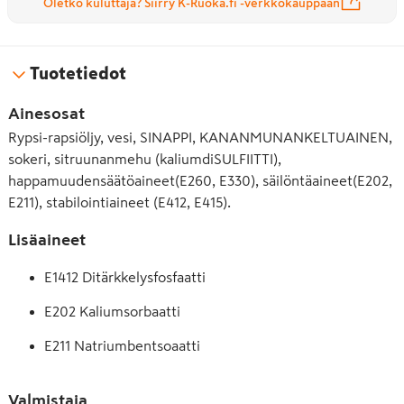
Oletko kuluttaja? Siirry K-Ruoka.fi -verkkokauppaan
Tuotetiedot
Ainesosat
Rypsi-rapsiöljy, vesi, SINAPPI, KANANMUNANKELTUAINEN,
sokeri, sitruunanmehu (kaliumdiSULFIITTI),
happamuudensäätöaineet(E260, E330), säilöntäaineet(E202,
E211), stabilointiaineet (E412, E415).
Lisäaineet
E1412 Ditärkkelysfosfaatti
E202 Kaliumsorbaatti
E211 Natriumbentsoaatti
E260 Etikkahappo
Valmistaja