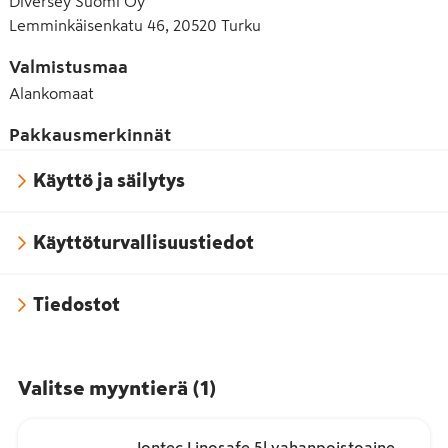
Diversey Suomi Oy
Lemminkäisenkatu 46, 20520 Turku
Valmistusmaa
Alankomaat
Pakkausmerkinnät
Käyttö ja säilytys
Käyttöturvallisuustiedot
Tiedostot
Valitse myyntierä
(
1
)
Jontec Linosafe 5l vahanpoistoaine