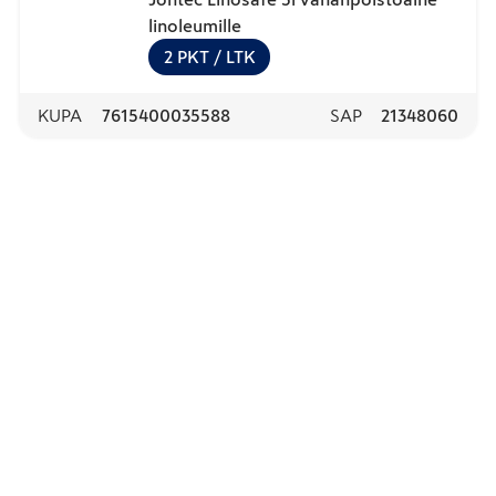
linoleumille
2
PKT
/ LTK
KUPA
7615400035588
SAP
21348060