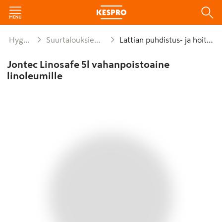
Hygienia ja siivous
Suurtalouksien puhdistus- ja hoitoaineet
Lattian puhdistus- ja hoitoaineet
Jontec Linosafe 5l vahanpoistoaine
linoleumille