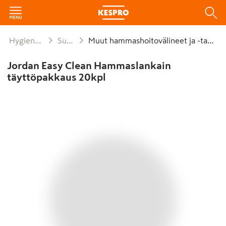
Hygienia ja siivous
Suunhoito
Muut hammashoitovälineet ja -tarvikkeet
Jordan Easy Clean Hammaslankain
täyttöpakkaus 20kpl