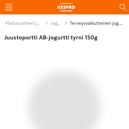
Maitotuotteet ja munat
Jogurtit
Terveysvaikutteinen jogurtti
Juustoportti AB-jogurtti tyrni 150g