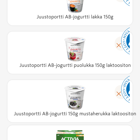
Juustoportti AB-jogurtti lakka 150g
Juustoportti AB-jogurtti puolukka 150g laktoositon
Juustoportti AB-jogurtti 150g mustaherukka laktoositon