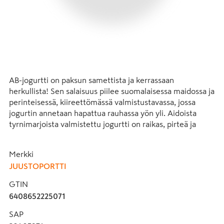
AB-jogurtti on paksun samettista ja kerrassaan 
herkullista! Sen salaisuus piilee suomalaisessa maidossa ja 
perinteisessä, kiireettömässä valmistustavassa, jossa 
jogurtin annetaan hapattua rauhassa yön yli. Aidoista 
tyrnimarjoista valmistettu jogurtti on raikas, pirteä ja 
konstailematon. Tyrnin omaleimainen maku tekee siitä 
ainutlaatuisen herkun. Tuotteella on Hyvää Suomesta -
Merkki
merkki. Juustoportti on jalasjärveläinen perheyritys, joka 
JUUSTOPORTTI
tunnetaan laadukkaista ja herkullisista tuotteistaan. 
Monipuolisen ruokatalon valikoimaan kuuluu muun 
GTIN
muassa juustoja, maitotuotteita, välipaloja sekä kaura- ja 
6408652225071
ruokatuotteita.
SAP