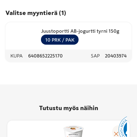
Valitse myyntierä
(
1
)
Juustoportti AB-jogurtti tyrni 150g
10
PRK
/ PAK
KUPA
6408652225170
SAP
20403974
Tutustu myös näihin