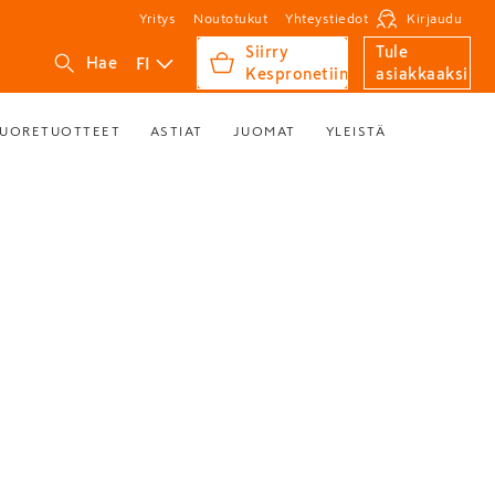
Yritys
Noutotukut
Yhteystiedot
Kirjaudu
Siirry
Tule
FI
Hae
Kespronetiin
asiakkaaksi
UORETUOTTEET
ASTIAT
JUOMAT
YLEISTÄ