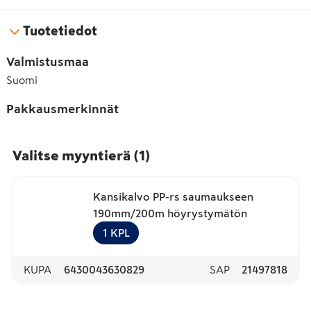
Tuotetiedot
Valmistusmaa
Suomi
Pakkausmerkinnät
Valitse myyntierä
(
1
)
Kansikalvo PP-rs saumaukseen
190mm/200m höyrystymätön
1
KPL
KUPA
6430043630829
SAP
21497818