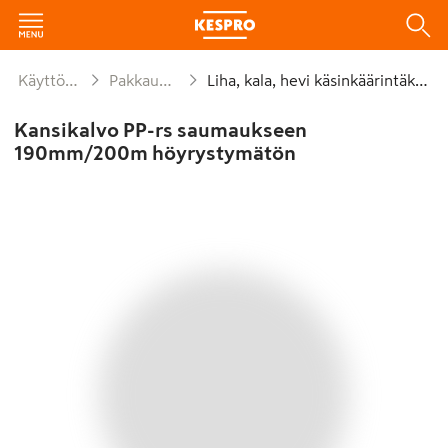
Käyttötavara
Pakkauskalvot
Liha, kala, hevi käsinkäärintäkalvot
Kansikalvo PP-rs saumaukseen
190mm/200m höyrystymätön