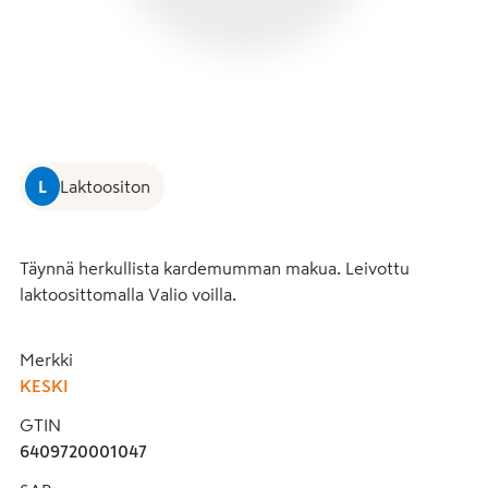
L
Laktoositon
Täynnä herkullista kardemumman makua. Leivottu 
laktoosittomalla Valio voilla.
Merkki
KESKI
GTIN
6409720001047