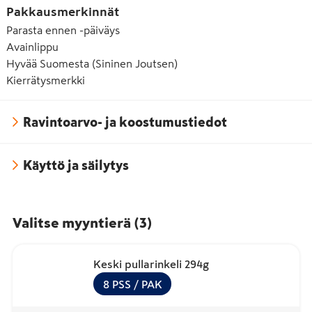
Pakkausmerkinnät
Parasta ennen -päiväys
Avainlippu
Hyvää Suomesta (Sininen Joutsen)
Kierrätysmerkki
Ravintoarvo- ja koostumustiedot
Käyttö ja säilytys
Valitse myyntierä
(
3
)
Keski pullarinkeli 294g
8
PSS
/ PAK