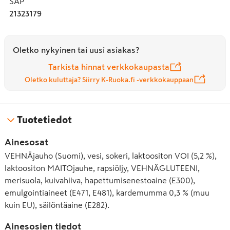
SAP
21323179
Oletko nykyinen tai uusi asiakas?
Tarkista hinnat verkkokaupasta
Oletko kuluttaja? Siirry K-Ruoka.fi -verkkokauppaan
Tuotetiedot
Ainesosat
VEHNÄjauho (Suomi), vesi, sokeri, laktoositon VOI (5,2 %),
laktoositon MAITOjauhe, rapsiöljy, VEHNÄGLUTEENI,
merisuola, kuivahiiva, hapettumisenestoaine (E300),
emulgointiaineet (E471, E481), kardemumma 0,3 % (muu
kuin EU), säilöntäaine (E282).
Ainesosien tiedot