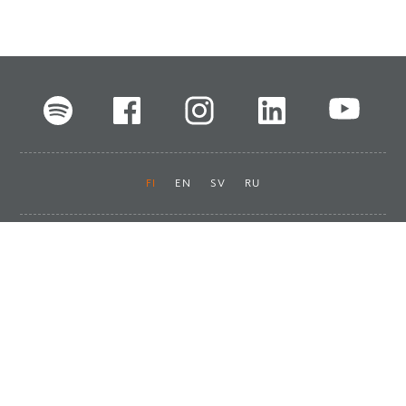
FI
EN
SV
RU
Pikalinkit
Oiva-raportit
Laskut ja maksut
Ota yhteyttä
Anna palautetta
Tukku
Usein kysyttyä
Haluan asiakkaaksi
Käyttöturvatiedotteet