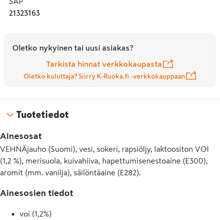
SAP
21323163
Oletko nykyinen tai uusi asiakas?
Tarkista hinnat verkkokaupasta
Oletko kuluttaja? Siirry K-Ruoka.fi -verkkokauppaan
Tuotetiedot
Ainesosat
VEHNÄjauho (Suomi), vesi, sokeri, rapsiöljy, laktoositon VOI
(1,2 %), merisuola, kuivahiiva, hapettumisenestoaine (E300),
aromit (mm. vanilja), säilöntäaine (E282).
Ainesosien tiedot
voi (1,2%)