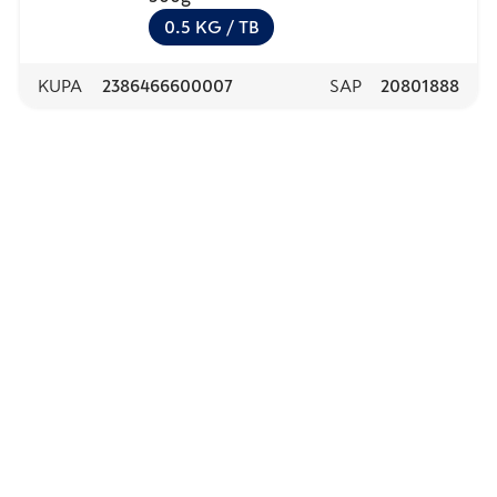
0.5
KG
/ TB
KUPA
2386466600007
SAP
20801888