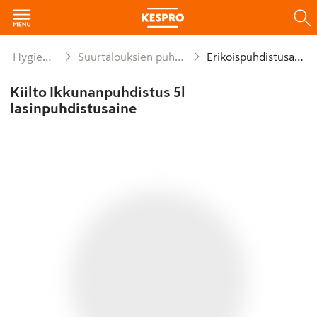
Hygienia ja siivous
Suurtalouksien puhdistus- ja hoitoaineet
Erikoispuhdistusaineet
Kiilto Ikkunanpuhdistus 5l
lasinpuhdistusaine