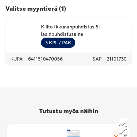
Valitse myyntierä
(
1
)
Kiilto Ikkunanpuhdistus 5l
lasinpuhdistusaine
3
KPL
/ PAK
KUPA
6411510470056
SAP
21101730
Tutustu myös näihin