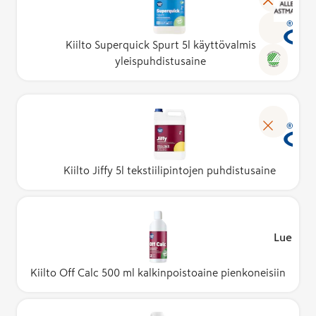
Kiilto Superquick Spurt 5l käyttövalmis
yleispuhdistusaine
Kiilto Jiffy 5l tekstiilipintojen puhdistusaine
Lue lisä
Kiilto Off Calc 500 ml kalkinpoistoaine pienkoneisiin