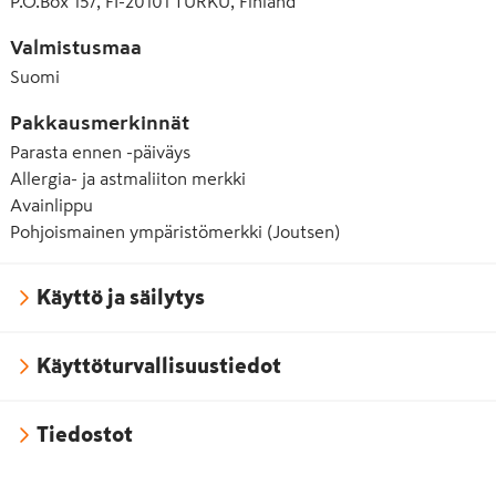
P.O.Box 157, FI-20101 TURKU, Finland
Valmistusmaa
Suomi
Pakkausmerkinnät
Parasta ennen -päiväys
Allergia- ja astmaliiton merkki
Avainlippu
Pohjoismainen ympäristömerkki (Joutsen)
Käyttö ja säilytys
Käyttöturvallisuustiedot
Tiedostot