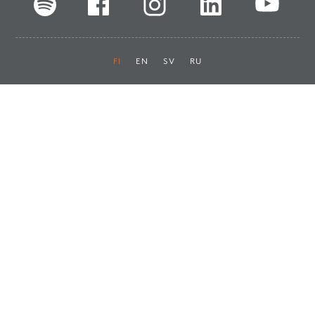
FI
EN
SV
RU
Pikalinkit
Oiva-raportit
Laskut ja maksut
Ota yhteyttä
Anna palautetta
Tukku
Usein kysyttyä
Haluan asiakkaaksi
Käyttöturvatiedotteet
Tilaa uutiskirje
Ota yhteyttä