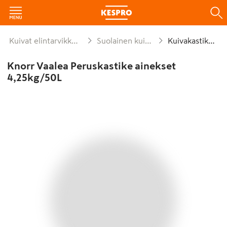
Kuivat elintarvikkeet ja säilykkeet
Suolainen kuivaruoka-aine
Kuivakastikkeet
Knorr Vaalea Peruskastike ainekset
4,25kg/50L