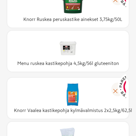
Knorr Ruskea peruskastike ainekset 3,75kg/50L
Menu ruskea kastikepohja 4,5kg/56l gluteeniton
Knorr Vaalea kastikepohja kylmävalmistus 2x2,5kg/62,5l