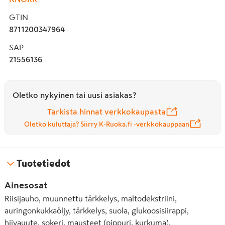
GTIN
8711200347964
SAP
21556136
Oletko nykyinen tai uusi asiakas?
Tarkista hinnat verkkokaupasta
Oletko kuluttaja? Siirry K-Ruoka.fi -verkkokauppaan
Tuotetiedot
Ainesosat
Riisijauho, muunnettu tärkkelys, maltodekstriini,
auringonkukkaöljy, tärkkelys, suola, glukoosisiirappi,
hiivauute, sokeri, mausteet (pippuri, kurkuma).