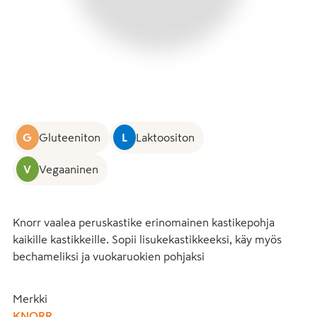
G
Gluteeniton
L
Laktoositon
V
Vegaaninen
Knorr vaalea peruskastike erinomainen kastikepohja 
kaikille kastikkeille. Sopii lisukekastikkeeksi, käy myös 
bechameliksi ja vuokaruokien pohjaksi
Merkki
KNORR