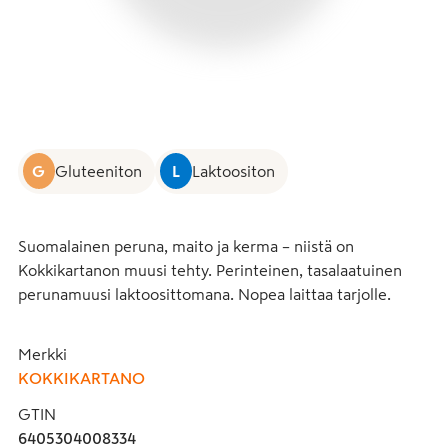
G
Gluteeniton
L
Laktoositon
Suomalainen peruna, maito ja kerma – niistä on 
Kokkikartanon muusi tehty. Perinteinen, tasalaatuinen 
perunamuusi laktoosittomana. Nopea laittaa tarjolle.
Merkki
KOKKIKARTANO
GTIN
6405304008334