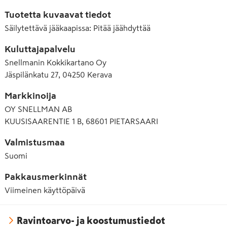
Tuotetta kuvaavat tiedot
Säilytettävä jääkaapissa
:
Pitää jäähdyttää
Kuluttajapalvelu
Snellmanin Kokkikartano Oy
Jäspilänkatu 27, 04250 Kerava
Markkinoija
OY SNELLMAN AB
KUUSISAARENTIE 1 B, 68601 PIETARSAARI
Valmistusmaa
Suomi
Pakkausmerkinnät
Viimeinen käyttöpäivä
Ravintoarvo- ja koostumustiedot