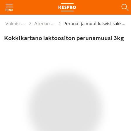
Valmisruoat
Aterian osat
Peruna- ja muut kasvislisäkkeet
Kokkikartano laktoositon perunamuusi 3kg