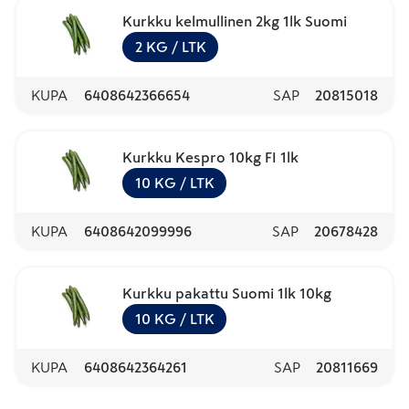
Kurkku kelmullinen 2kg 1lk Suomi
2
KG
/ LTK
KUPA
6408642366654
SAP
20815018
Kurkku Kespro 10kg FI 1lk
10
KG
/ LTK
KUPA
6408642099996
SAP
20678428
Kurkku pakattu Suomi 1lk 10kg
10
KG
/ LTK
KUPA
6408642364261
SAP
20811669