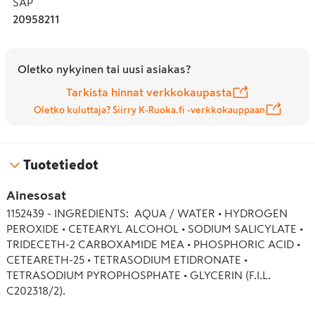
SAP
20958211
Oletko nykyinen tai uusi asiakas?
Tarkista hinnat verkkokaupasta
Oletko kuluttaja? Siirry K-Ruoka.fi -verkkokauppaan
Tuotetiedot
Ainesosat
1152439 - INGREDIENTS:  AQUA / WATER • HYDROGEN 
PEROXIDE • CETEARYL ALCOHOL • SODIUM SALICYLATE • 
TRIDECETH-2 CARBOXAMIDE MEA • PHOSPHORIC ACID • 
CETEARETH-25 • TETRASODIUM ETIDRONATE • 
TETRASODIUM PYROPHOSPHATE • GLYCERIN (F.I.L. 
C202318/2).

1177657 - INGREDIENTS:  AQUA / WATER • 