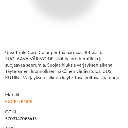
Uusi Triple Care Color peittää harmaat 100%:sti. 
SUOJAAVA VÄRIVOIDE sisältää pro-keratiinia ja 
suojaavaa seerumia. Suojaa hiuksia värjäyksen aikana. 
Täyteläinen, luonnollisen näköinen värjäystulos. UUSI 
RUTIINI: Värjäyksen jälkeen käytettävä hoitava shampoo 
puhdistaa hellästi loput tuotteesta hiuspohjasta ja 
hiuksista. UUSI KOOSTUMUS: Ravitseva hiusnaamio, joka 
Merkki
sisältää keramideja. Kevyt koostumus, joka ravitsee 
EXCELLENCE
hiuksia pitkäkestoisesti niitä latistamatta. Silottaa hiuksia 
tuoden kiillon esiin. Uusi raikas tuoksu. Noudata 
GTIN
pakkauksen käyttöohjeita.
5703147063413