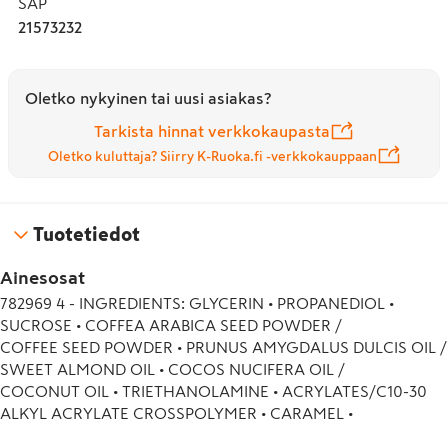
SAP
tulee puhdas, raikkaan tuntuinen, energisempi ja 
21573232
heleämpi. 2 VIIKON JÄLKEEN: Kasvonpiirteet ovat 
levänneemmän ja raikkaamman näköiset, ihon sävy 
näyttää tasaisemmalta. PIDEMMÄN AJANKULUTTUA: Iho 
Oletko nykyinen tai uusi asiakas?
koetaan elinvoimaisemmaksi, raikkaammaksi ja 
silkinpehmeäksi.
Tarkista hinnat verkkokaupasta
Oletko kuluttaja? Siirry K-Ruoka.fi -verkkokauppaan
Tuotetiedot
Ainesosat
782969 4 - INGREDIENTS: GLYCERIN • PROPANEDIOL • 
SUCROSE • COFFEA ARABICA SEED POWDER /

COFFEE SEED POWDER • PRUNUS AMYGDALUS DULCIS OIL / 
SWEET ALMOND OIL • COCOS NUCIFERA OIL /

COCONUT OIL • TRIETHANOLAMINE • ACRYLATES/C10-30 
ALKYL ACRYLATE CROSSPOLYMER • CARAMEL •

PEG-30 DIPOLYHYDROXYSTEARATE • SACCHARIDE 