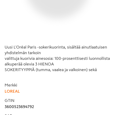
Uusi L'Oréal Paris -sokerikuorinta, sisältää ainutlaatuisen 
yhdistelmän tarkoin

valittuja kuorivia ainesosia: 100-prosenttisesti luonnollista 
alkuperää olevia 3 HIENOA

SOKERITYYPPIÄ (tumma, vaalea ja valkoinen) sekä 
KAHVINPAPUJA, joissa on runsaasti

kofeiinia ja jotka tunnetaan virkistävästä vaikutuksestaan. 
Merkki
Koostumus sisältää myös virkistävistä ja heleyttävistä 
LOREAL
ominaisuuksistaan tunnettua MANTELIÖLJYÄ sekä 
ravitsevista, hoitavista ja suojaavista ominaisuuksistaan 
GTIN
tunnettua KOOKOSÖLJYÄ. Käytetään kasvoille ja huulille. 
3600523694792
Kuorii ihoa, poistaa kuolleita ihosoluja ja antaa iholle 
pehmeyttä. NÄKYVÄT TULOKSET VÄLITTÖMÄSTI: Ihosta 