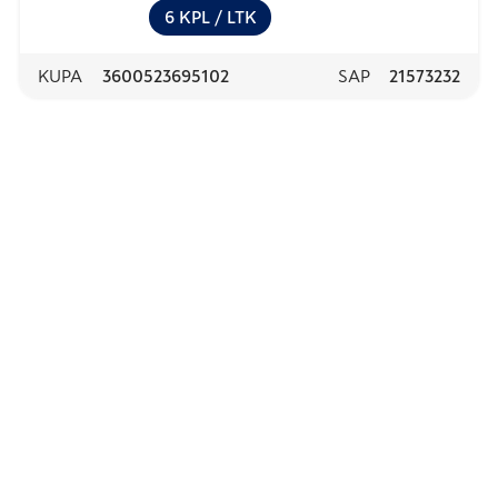
Scrub
6
KPL
/ LTK
KUPA
3600523695102
SAP
21573232