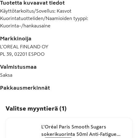
Tuotetta kuvaavat tiedot
HYDROLYSATE • TRIDECETH-6 • PARFUM / FRAGRANCE.

FIL B226391/1

Käyttötarkoitus/Sovellus
:
Kasvot
782969 4 - INGREDIENTS: GLYCERIN • PROPANEDIOL • 
KuorintatuotteIiden/Naamioiden tyyppi
:
SUCROSE • COFFEA ARABICA SEED POWDER /

Kuorinta–/hankausaine
COFFEE SEED POWDER • PRUNUS AMYGDALUS DULCIS OIL / 
SWEET ALMOND OIL • COCOS NUCIFERA OIL /

Markkinoija
COCONUT OIL • TRIETHANOLAMINE • ACRYLATES/C10-30 
L'OREAL FINLAND OY
ALKYL ACRYLATE CROSSPOLYMER • CARAMEL •

PL 39, 02201 ESPOO
PEG-30 DIPOLYHYDROXYSTEARATE • SACCHARIDE 
HYDROLYSATE • TRIDECETH-6 • PARFUM / FRAGRANCE.

Valmistusmaa
FIL B226391/1
Saksa
Pakkausmerkinnät
Valitse myyntierä
(
1
)
L'Oréal Paris Smooth Sugars
sokerikuorinta 50ml Anti-Fatigue