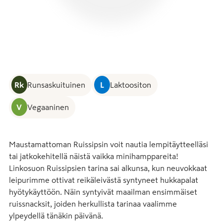
Rk
Runsaskuituinen
L
Laktoositon
V
Vegaaninen
Maustamattoman Ruissipsin voit nautia lempitäytteelläsi 
tai jatkokehitellä näistä vaikka minihamppareita! 
Linkosuon Ruissipsien tarina sai alkunsa, kun neuvokkaat 
leipurimme ottivat reikäleivästä syntyneet hukkapalat 
hyötykäyttöön. Näin syntyivät maailman ensimmäiset 
ruissnacksit, joiden herkullista tarinaa vaalimme 
ylpeydellä tänäkin päivänä.
