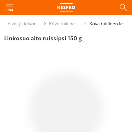
Leivät ja leivonnaiset
Kova rukiinen leipä
Kova rukiinen leipä
Linkosuo aito ruissipsi 150 g