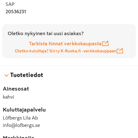
SAP
20536231
Oletko nykyinen tai uusi asiakas?
Tarkista hinnat verkkokaupasta
Oletko kuluttaja? Siirry K-Ruoka.fi -verkkokauppaan
Tuotetiedot
Ainesosat
kahvi
Kuluttajapalvelu
Löfbergs Lila Ab
info@lofbergs.se
Markkinoija