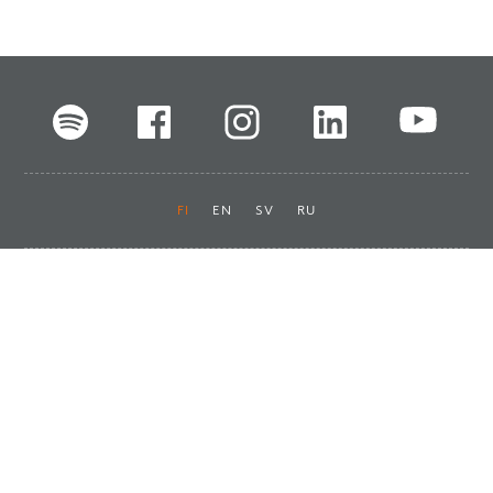
FI
EN
SV
RU
Pikalinkit
Oiva-raportit
Laskut ja maksut
Ota yhteyttä
Anna palautetta
Tukku
Usein kysyttyä
Haluan asiakkaaksi
Käyttöturvatiedotteet