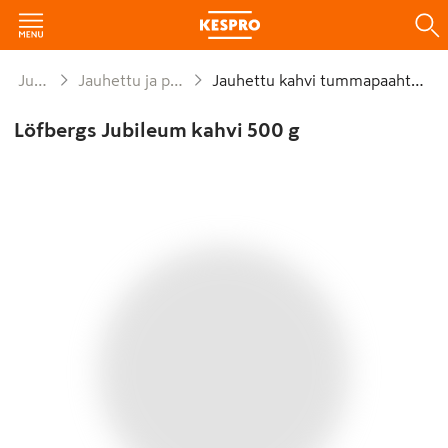
Juomat
Jauhettu ja papukahvi
Jauhettu kahvi tummapaahtoinen
Löfbergs Jubileum kahvi 500 g