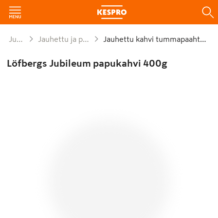
Juomat
Jauhettu ja papukahvi
Jauhettu kahvi tummapaahtoinen
Löfbergs Jubileum papukahvi 400g