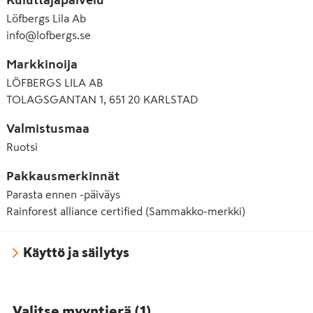
Löfbergs Lila Ab
info@lofbergs.se
Markkinoija
LÖFBERGS LILA AB
TOLAGSGANTAN 1, 651 20 KARLSTAD
Valmistusmaa
Ruotsi
Pakkausmerkinnät
Parasta ennen -päiväys
Rainforest alliance certified (Sammakko-merkki)
Käyttö ja säilytys
Valitse myyntierä
(
1
)