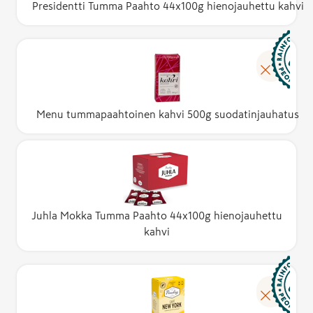
Presidentti Tumma Paahto 44x100g hienojauhettu kahvi
Menu tummapaahtoinen kahvi 500g suodatinjauhatus
Juhla Mokka Tumma Paahto 44x100g hienojauhettu
kahvi