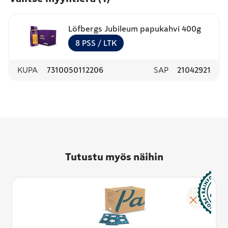
Löfbergs Jubileum papukahvi 400g
8
PSS
/ LTK
KUPA
7310050112206
SAP
21042921
Tutustu myös näihin