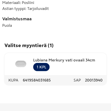
Materiaali
:
Posliini
Astian tyyppi
:
Tarjoiluvadit
Valmistusmaa
Puola
Valitse myyntierä
(
1
)
Lubiana Merkury vati ovaali 34cm
1
KPL
KUPA
6419584031685
SAP
20013940