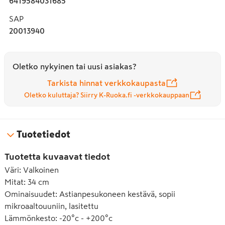
6419584031685
SAP
20013940
Oletko nykyinen tai uusi asiakas?
Tarkista hinnat verkkokaupasta
Oletko kuluttaja? Siirry K-Ruoka.fi -verkkokauppaan
Tuotetiedot
Tuotetta kuvaavat tiedot
Väri
:
Valkoinen
Mitat
:
34 cm
Ominaisuudet
:
Astianpesukoneen kestävä, sopii
mikroaaltouuniin, lasitettu
Lämmönkesto
:
-20°c - +200°c