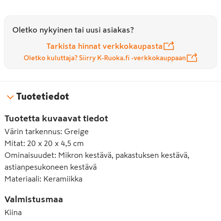
Oletko nykyinen tai uusi asiakas?
Tarkista hinnat verkkokaupasta
Oletko kuluttaja? Siirry K-Ruoka.fi -verkkokauppaan
Tuotetiedot
Tuotetta kuvaavat tiedot
Värin tarkennus
:
Greige
Mitat
:
20 x 20 x 4,5 cm
Ominaisuudet
:
Mikron kestävä, pakastuksen kestävä,
astianpesukoneen kestävä
Materiaali
:
Keramiikka
Valmistusmaa
Kiina