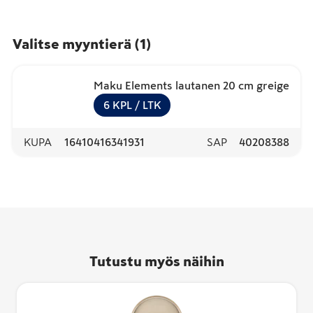
Valitse myyntierä
(
1
)
Maku Elements lautanen 20 cm greige
6
KPL
/ LTK
KUPA
16410416341931
SAP
40208388
Tutustu myös näihin