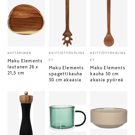
KATTAMINEN
KEITTIÖTYÖVÄLINE
KEITTIÖTYÖVÄLINE
ET
ET
Maku Elements
lautanen 26 x
Maku Elements
Maku Elements
21,5 cm
spagettikauha
kauha 30 cm
30 cm akaasia
akasia pyöreä