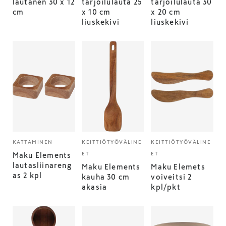
lautanen 30 x 12
tarjoilulauta 25
tarjoilulauta 30
cm
x 10 cm
x 20 cm
liuskekivi
liuskekivi
KATTAMINEN
KEITTIÖTYÖVÄLINE
KEITTIÖTYÖVÄLINE
ET
ET
Maku Elements
lautasliinareng
Maku Elements
Maku Elemets
as 2 kpl
kauha 30 cm
voiveitsi 2
akasia
kpl/pkt