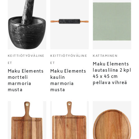
KEITTIÖTYÖVÄLINE
KEITTIÖTYÖVÄLINE
KATTAMINEN
ET
ET
Maku Elements
lautasliina 2 kpl
Maku Elements
Maku Elements
45 x 45 cm
mortteli
kaulin
pellava vihreä
marmoria
marmoria
musta
musta