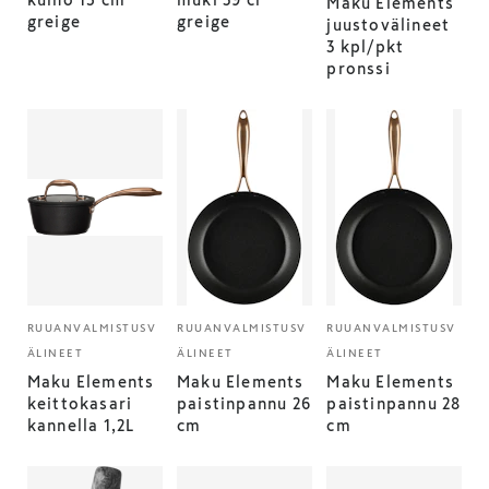
kulho 15 cm
muki 39 cl
Maku Elements
greige
greige
juustovälineet
3 kpl/pkt
pronssi
RUUANVALMISTUSV
RUUANVALMISTUSV
RUUANVALMISTUSV
ÄLINEET
ÄLINEET
ÄLINEET
Maku Elements
Maku Elements
Maku Elements
keittokasari
paistinpannu 26
paistinpannu 28
kannella 1,2L
cm
cm