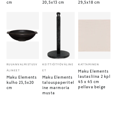
cm
20,5x13 cm
29,5x18 cm
RUUANVALMISTUSV
KEITTIÖTYÖVÄLINE
KATTAMINEN
ÄLINEET
ET
Maku Elements
lautasliina 2 kpl
Maku Elements
Maku Elements
45 x 45 cm
kulho 23,5x20
talouspaperitel
pellava beige
cm
ine marmoria
musta