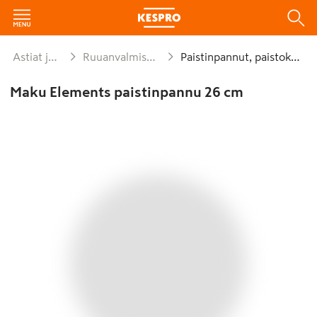
Astiat ja kattaus
Ruuanvalmistusvälineet
Paistinpannut, paistokasarit
Maku Elements paistinpannu 26 cm