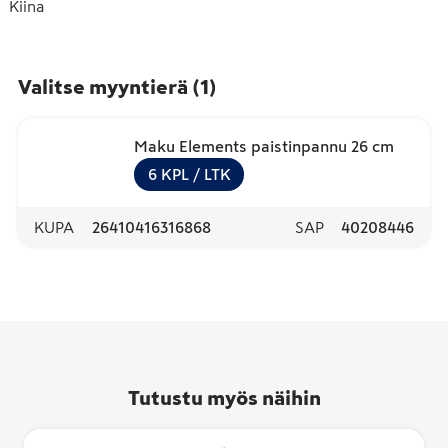
Kiina
Valitse myyntierä
(
1
)
Maku Elements paistinpannu 26 cm
6
KPL
/ LTK
KUPA
26410416316868
SAP
40208446
Tutustu myös näihin