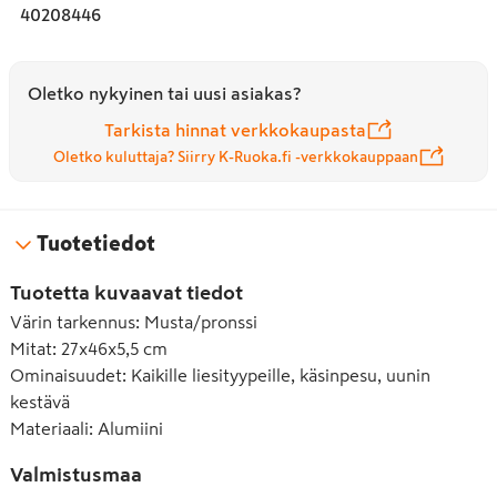
40208446
Oletko nykyinen tai uusi asiakas?
Tarkista hinnat verkkokaupasta
Oletko kuluttaja? Siirry K-Ruoka.fi -verkkokauppaan
Tuotetiedot
Tuotetta kuvaavat tiedot
Värin tarkennus
:
Musta/pronssi
Mitat
:
27x46x5,5 cm
Ominaisuudet
:
Kaikille liesityypeille, käsinpesu, uunin
kestävä
Materiaali
:
Alumiini
Valmistusmaa