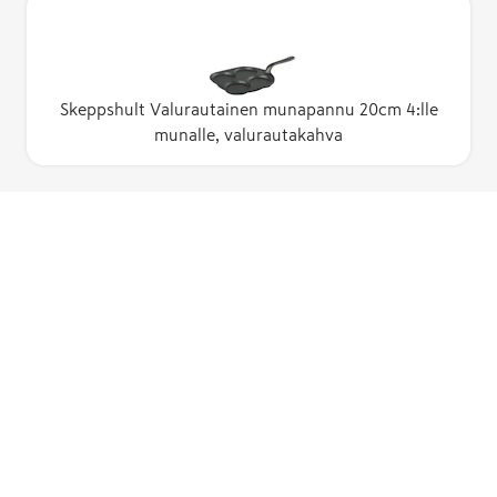
Skeppshult Valurautainen munapannu 20cm 4:lle
munalle, valurautakahva