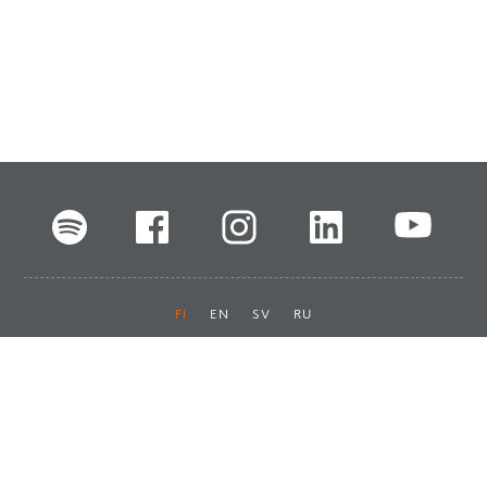
FI
EN
SV
RU
Pikalinkit
Oiva-raportit
Laskut ja maksut