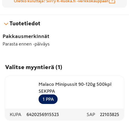
Oletko kuluttaja? Siirry K-Ruoka.fi -verkkokauppaan
Tuotetiedot
Pakkausmerkinnät
Parasta ennen -päiväys
Valitse myyntierä
(
1
)
Malaco Minipussit 90-120g 500kpl
SEKPPA
1
PPA
KUPA
6420256915523
SAP
22103825