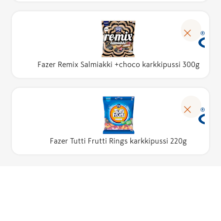
Fazer Remix Salmiakki +choco karkkipussi 300g
Fazer Tutti Frutti Rings karkkipussi 220g