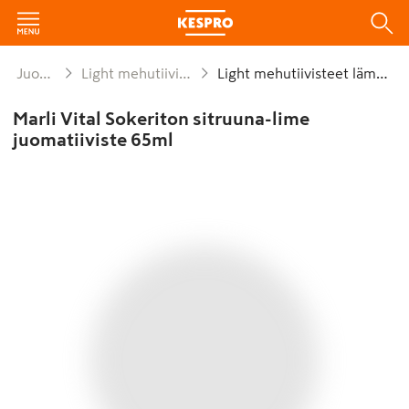
Juomat
Light mehutiivisteet
Light mehutiivisteet lämmin
Marli Vital Sokeriton sitruuna-lime
juomatiiviste 65ml