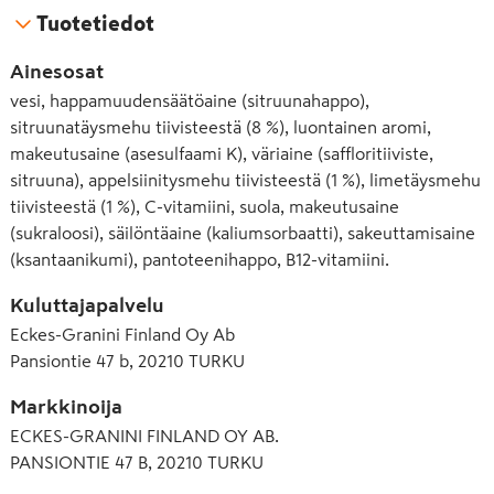
Tuotetiedot
Ainesosat
vesi, happamuudensäätöaine (sitruunahappo),
sitruunatäysmehu tiivisteestä (8 %), luontainen aromi,
makeutusaine (asesulfaami K), väriaine (saffloritiiviste,
sitruuna), appelsiinitysmehu tiivisteestä (1 %), limetäysmehu
tiivisteestä (1 %), C-vitamiini, suola, makeutusaine
(sukraloosi), säilöntäaine (kaliumsorbaatti), sakeuttamisaine
(ksantaanikumi), pantoteenihappo, B12-vitamiini.
Kuluttajapalvelu
Eckes-Granini Finland Oy Ab
Pansiontie 47 b, 20210 TURKU
Markkinoija
ECKES-GRANINI FINLAND OY AB.
PANSIONTIE 47 B, 20210 TURKU