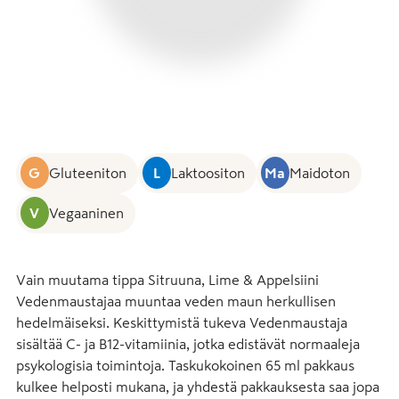
G
Gluteeniton
L
Laktoositon
Ma
Maidoton
V
Vegaaninen
Vain muutama tippa Sitruuna, Lime & Appelsiini 
Vedenmaustajaa muuntaa veden maun herkullisen 
hedelmäiseksi. Keskittymistä tukeva Vedenmaustaja 
sisältää C- ja B12-vitamiinia, jotka edistävät normaaleja 
psykologisia toimintoja. Taskukokoinen 65 ml pakkaus 
kulkee helposti mukana, ja yhdestä pakkauksesta saa jopa 