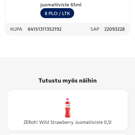
juomatiiviste 65ml
8
PLO
/ LTK
KUPA
64151311352192
SAP
22093228
Tutustu myös näihin
ZERoh! Wild Strawberry Juomatiiviste 0,5l