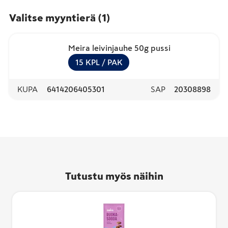
Valitse myyntierä
(
1
)
Meira leivinjauhe 50g pussi
15
KPL
/ PAK
KUPA
6414206405301
SAP
20308898
Tutustu myös näihin