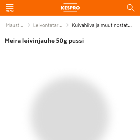
Mausteet ja leivonta
Leivontatarvikkeet ja koristelu
Kuivahiiva ja muut nostatusaineet
Meira leivinjauhe 50g pussi