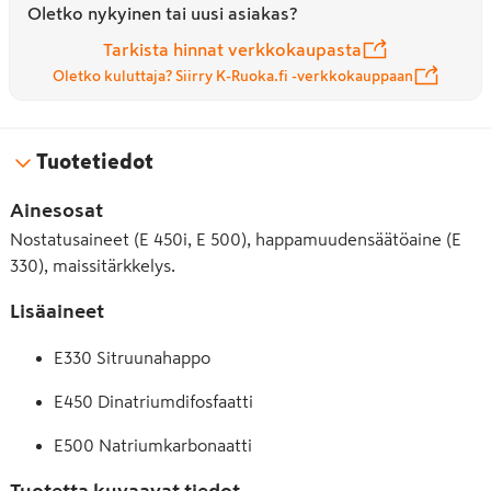
Oletko nykyinen tai uusi asiakas?
Tarkista hinnat verkkokaupasta
Oletko kuluttaja? Siirry K-Ruoka.fi -verkkokauppaan
Tuotetiedot
Ainesosat
Nostatusaineet (E 450i, E 500), happamuudensäätöaine (E
330), maissitärkkelys.
Lisäaineet
E330 Sitruunahappo
E450 Dinatriumdifosfaatti
E500 Natriumkarbonaatti
Tuotetta kuvaavat tiedot