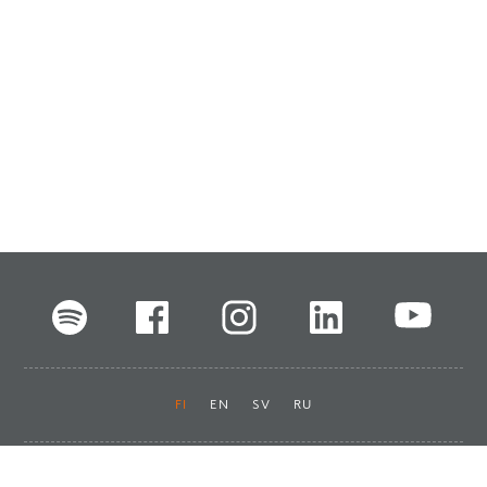
FI
EN
SV
RU