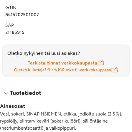
GTIN
6414202501007
SAP
21185915
Oletko nykyinen tai uusi asiakas?
Tarkista hinnat verkkokaupasta
Oletko kuluttaja? Siirry K-Ruoka.fi -verkkokauppaan
Tuotetiedot
Ainesosat
Vesi, sokeri, SINAPINSIEMEN, etikka, jodioitu suola (2,5 %),
rypsiöljy, elintarvikeväri (sokerikulööri), säilöntä­aine
(natriumbentsoaatti) ja valkopippuri.