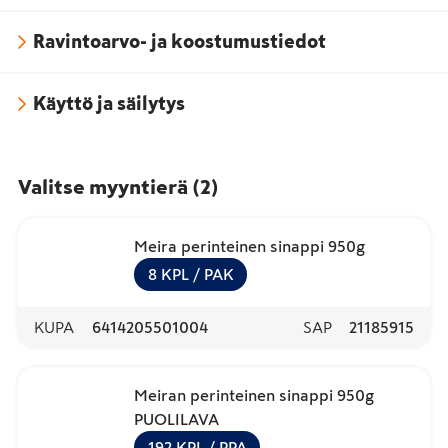
Ravintoarvo- ja koostumustiedot
Käyttö ja säilytys
Valitse myyntierä
(
2
)
Meira perinteinen sinappi 950g
8
KPL
/ PAK
KUPA
6414205501004
SAP
21185915
Meiran perinteinen sinappi 950g
PUOLILAVA
192
KPL
/ PPA