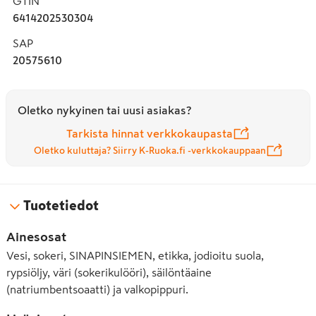
GTIN
6414202530304
SAP
20575610
Oletko nykyinen tai uusi asiakas?
Tarkista hinnat verkkokaupasta
Oletko kuluttaja? Siirry K-Ruoka.fi -verkkokauppaan
Tuotetiedot
Ainesosat
Vesi, sokeri, SINAPINSIEMEN, etikka, jodioitu suola,
rypsiöljy, väri (sokerikulööri), säilöntäaine
(natriumbentsoaatti) ja valkopippuri.