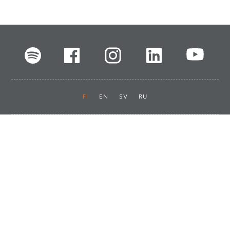
FI
EN
SV
RU
Pikalinkit
Oiva-raportit
Laskut ja maksut
Ota yhteyttä
Anna palautetta
Tukku
Usein kysyttyä
Haluan asiakkaaksi
Käyttöturvatiedotteet