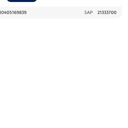
10405169839
SAP
21333700