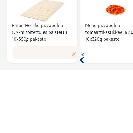
vähintään 50
Kotimaisuusa
kuvaa suomal
kustannusten
Riitan Herkku pizzapohja
Menu pizzapohja
tuotteen
GN-mitoitettu esipaistettu
tomaattikastikkeella 3
10x550g pakaste
16x320g pakaste
omakustannus
Avainlippu au
tunnistamaa
suomalaisen 
tuloksen ja 
kotimaista
työllisyyttä. 
käyttöoikeud
myöntää hak
perusteella a
asiantuntijoi
puolueeton
Avainlippu-m
toimikunta.