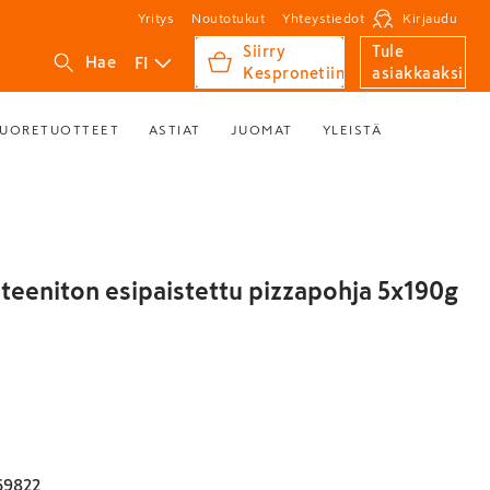
Yritys
Noutotukut
Yhteystiedot
Kirjaudu
Siirry
Tule
FI
Hae
Kespronetiin
asiakkaaksi
UORETUOTTEET
ASTIAT
JUOMAT
YLEISTÄ
teeniton esipaistettu pizzapohja 5x190g
69822