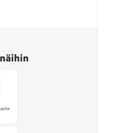
näihin
erkki
tuote on
kaste
Suomessa
ste on