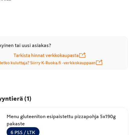
yinen tai uusi asiakas?
Tarkista hinnat verkkokaupasta
letko kuluttaja? Siirry K-Ruoka.fi -verkkokauppaan
yyntierä
(
1
)
Menu gluteeniton esipaistettu pizzapohja 5x190g
pakaste
6
PSS
/ LTK