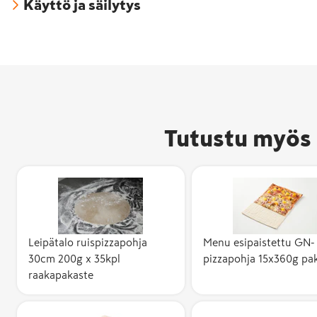
Käyttö ja säilytys
Tutustu myös 
Avainlippu-m
Leipätalo ruispizzapohja
Menu esipaistettu GN-
kertoo, että 
30cm 200g x 35kpl
pizzapohja 15x360g pa
valmistettu 
raakapakaste
ja sen
kotimaisuusa