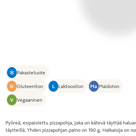
Pakastetuote
G
Gluteeniton
L
Laktoositon
Ma
Maidoton
V
Vegaaninen
Pyöreä, esipaistettu pizzapohja, joka on kätevä täyttää haluami
täytteillä. Yhden pizzapohjan paino on 190 g. Halkaisija on n