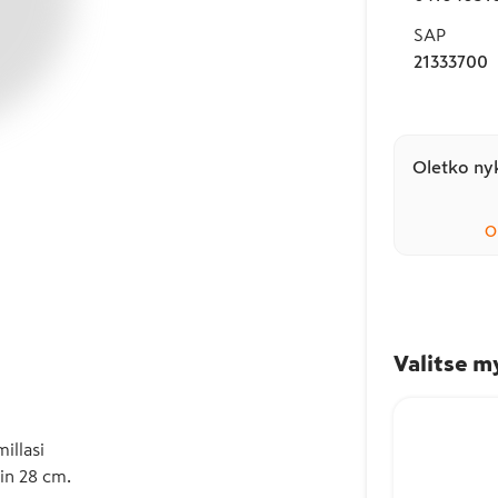
SAP
21333700
Oletko nyk
O
Valitse m
llasi

oin 28 cm.