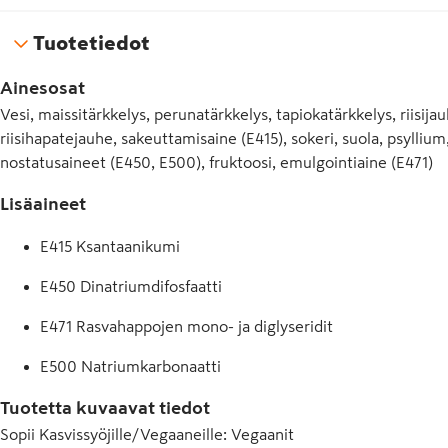
Tuotetiedot
Ainesosat
Vesi, maissitärkkelys, perunatärkkelys, tapiokatärkkelys, riisijauh
riisihapatejauhe, sakeuttamisaine (E415), sokeri, suola, psyllium
nostatusaineet (E450, E500), fruktoosi, emulgointiaine (E471)
Lisäaineet
E415 Ksantaanikumi
E450 Dinatriumdifosfaatti
E471 Rasvahappojen mono- ja diglyseridit
E500 Natriumkarbonaatti
Tuotetta kuvaavat tiedot
Sopii Kasvissyöjille/Vegaaneille
:
Vegaanit