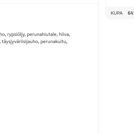
KUPA
64
o, rypsiöljy, perunahiutale, hiiva,
, täysjyväriisijauho, perunakuitu,