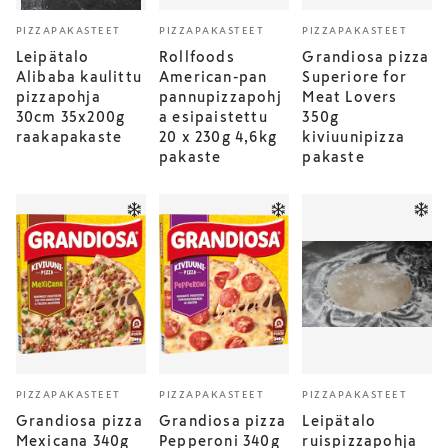
PIZZAPAKASTEET
PIZZAPAKASTEET
PIZZAPAKASTEET
Leipätalo
Rollfoods
Grandiosa pizza
Alibaba kaulittu
American-pan
Superiore for
pizzapohja
pannupizzapohj
Meat Lovers
30cm 35x200g
a esipaistettu
350g
raakapakaste
20 x 230g 4,6kg
kiviuunipizza
pakaste
pakaste
PIZZAPAKASTEET
PIZZAPAKASTEET
PIZZAPAKASTEET
Grandiosa pizza
Grandiosa pizza
Leipätalo
Mexicana 340g
Pepperoni 340g
ruispizzapohja