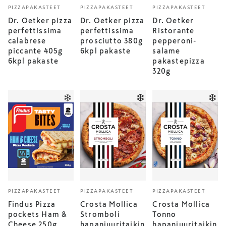
PIZZAPAKASTEET
PIZZAPAKASTEET
PIZZAPAKASTEET
Dr. Oetker pizza
Dr. Oetker pizza
Dr. Oetker
perfettissima
perfettissima
Ristorante
calabrese
prosciutto 380g
pepperoni-
piccante 405g
6kpl pakaste
salame
6kpl pakaste
pakastepizza
320g
PIZZAPAKASTEET
PIZZAPAKASTEET
PIZZAPAKASTEET
Findus Pizza
Crosta Mollica
Crosta Mollica
pockets Ham &
Stromboli
Tonno
Cheese 250g
hapanjuuritaikin
hapanjuuritaikin