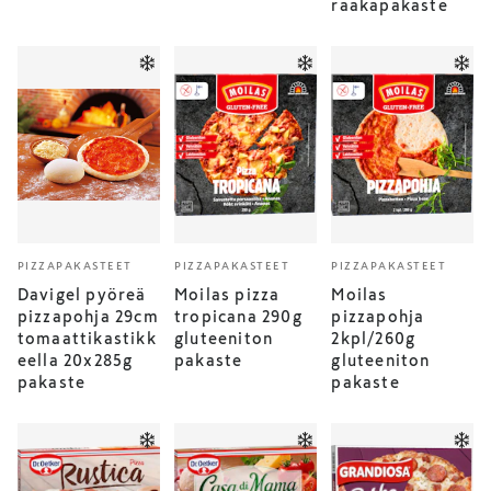
raakapakaste
PIZZAPAKASTEET
PIZZAPAKASTEET
PIZZAPAKASTEET
Davigel pyöreä
Moilas pizza
Moilas
pizzapohja 29cm
tropicana 290g
pizzapohja
tomaattikastikk
gluteeniton
2kpl/260g
eella 20x285g
pakaste
gluteeniton
pakaste
pakaste