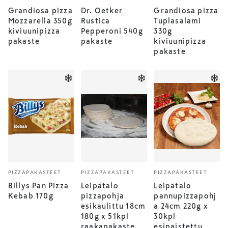
Grandiosa pizza
Dr. Oetker
Grandiosa pizza
Mozzarella 350g
Rustica
Tuplasalami
kiviuunipizza
Pepperoni 540g
330g
pakaste
pakaste
kiviuunipizza
pakaste
PIZZAPAKASTEET
PIZZAPAKASTEET
PIZZAPAKASTEET
Billys Pan Pizza
Leipätalo
Leipätalo
Kebab 170g
pizzapohja
pannupizzapohj
esikaulittu 18cm
a 24cm 220g x
180g x 51kpl
30kpl
raakapakaste
esipaistettu