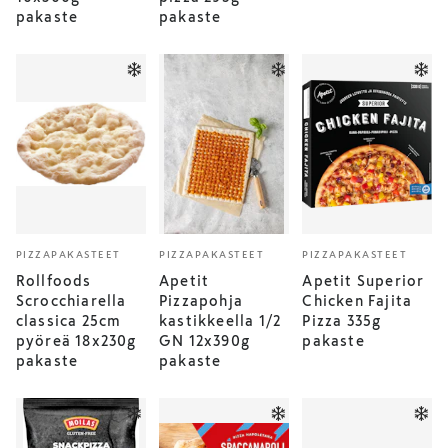
pakaste
pakaste
PIZZAPAKASTEET
PIZZAPAKASTEET
PIZZAPAKASTEET
Rollfoods
Apetit
Apetit Superior
Scrocchiarella
Pizzapohja
Chicken Fajita
classica 25cm
kastikkeella 1/2
Pizza 335g
pyöreä 18x230g
GN 12x390g
pakaste
pakaste
pakaste