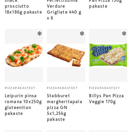
snack
Perfettissima
Pan Pizza 150g
prosciutto
Verdure
pakaste
18x186g pakaste
Grigliate 440 g
x 6
PIZZAPAKASTEET
PIZZAPAKASTEET
PIZZAPAKASTEET
Leipurin pinsa
Stabburet
Billys Pan Pizza
romana 10x250g
margheritapala
Veggie 170g
gluteeniton
pizza GN
pakaste
5x1,25kg
pakaste