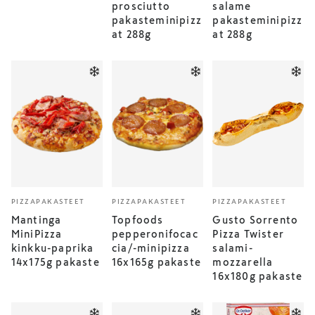
prosciutto
salame
pakasteminipizz
pakasteminipizz
at 288g
at 288g
PIZZAPAKASTEET
PIZZAPAKASTEET
PIZZAPAKASTEET
Mantinga
Topfoods
Gusto Sorrento
MiniPizza
pepperonifocac
Pizza Twister
kinkku-paprika
cia/-minipizza
salami-
14x175g pakaste
16x165g pakaste
mozzarella
16x180g pakaste