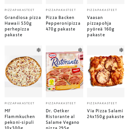
PIZZAPAKASTEET
PIZZAPAKASTEET
PIZZAPAKASTEET
Grandiosa pizza
Pizza Backen
Vaasan
Hawaii 530g
Pepperonipizza
pizzapohja
perhepizza
470g pakaste
pyöreä 160g
pakaste
pakaste
PIZZAPAKASTEET
PIZZAPAKASTEET
PIZZAPAKASTEET
MF
Dr. Oetker
Via Pizza Salami
Flammkuchen
Ristorante al
24x150g pakaste
pekoni-sipuli
Salame Vegano
10x300g
pizza 295g