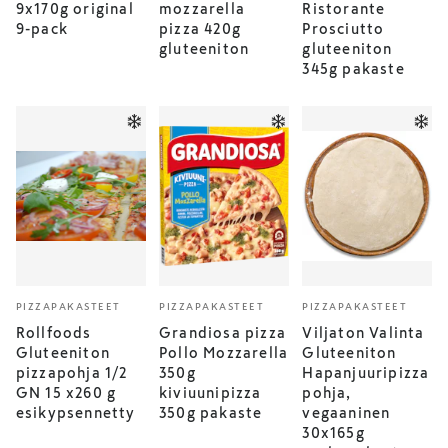
9x170g original
mozzarella
Ristorante
9-pack
pizza 420g
Prosciutto
gluteeniton
gluteeniton
345g pakaste
PIZZAPAKASTEET
PIZZAPAKASTEET
PIZZAPAKASTEET
Rollfoods
Grandiosa pizza
Viljaton Valinta
Gluteeniton
Pollo Mozzarella
Gluteeniton
pizzapohja 1/2
350g
Hapanjuuripizza
GN 15 x260 g
kiviuunipizza
pohja,
esikypsennetty
350g pakaste
vegaaninen
30x165g