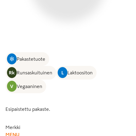
Pakastetuote
Rk
Runsaskuituinen
L
Laktoositon
V
Vegaaninen
Esipaistettu pakaste.
Merkki
MENU