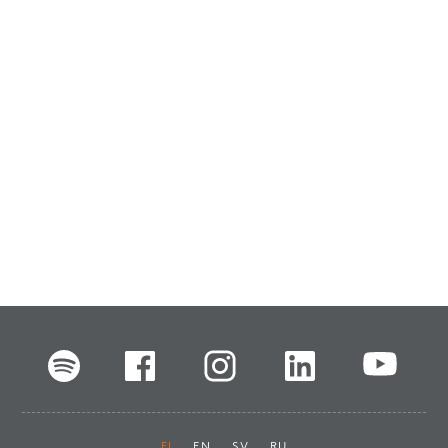
FI
EN
SV
RU