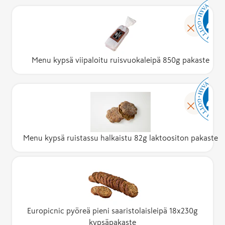
Menu kypsä viipaloitu ruisvuokaleipä 850g pakaste
Menu kypsä ruistassu halkaistu 82g laktoositon pakaste
Europicnic pyöreä pieni saaristolaisleipä 18x230g
kypsäpakaste