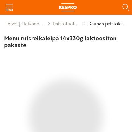
Leivät ja leivonnaiset
Paistotuotteet
Kaupan paistoleipä
Menu ruisreikäleipä 14x330g laktoositon
pakaste