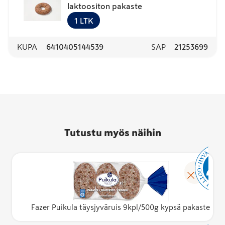
laktoositon pakaste
1
LTK
KUPA
6410405144539
SAP
21253699
Tutustu myös näihin
Fazer Puikula täysjyväruis 9kpl/500g kypsä pakaste