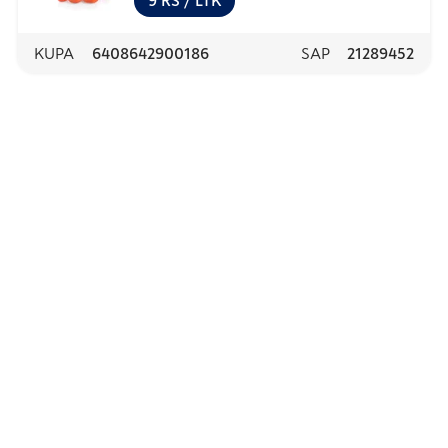
9
RS
/ LTK
KUPA
6408642900186
SAP
21289452