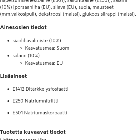
hapettumisenestoaine (E301), säilöntäaine (E250)], salami 
(10%) [porsaanliha (EU), silava (EU), suola, mausteet 
(mm.valkosipuli), dekstroosi (maissi), glukoosisiirappi (maissi), 
säilöntäaine (E250), hapettumisenestoaineet( E301, E392), 
Ainesosien tiedot
mauste- ja hedelmäuutteet, savu], tomaattisose, riisi 
(jauho,raskijauhe, täysjyväjauho), peruna (tärkkelys, hiutale, 
sianlihavalmiste (10%)
kuitu), tapiokatärkkelys, sokeri, rapsiöljy, hiiva, suola, psyllium, 
Kasvatusmaa: Suomi
sakeuttamisaine (E415), nostatusaineet (E450, E500), fruktoosi, 
oliiviöljy, emulgointiaine (E471), punaviinietikka, oregano, 
salami (10%)
basilika.
Kasvatusmaa: EU
Lisäaineet
E1412 Ditärkkelysfosfaatti
E250 Natriumnitriitti
E301 Natriumaskorbaatti
E392 Rosmariiniuutteet
Tuotetta kuvaavat tiedot
E407a Käsitelty Eucheuma-levä
Lisätty ainesosa
:
Liha