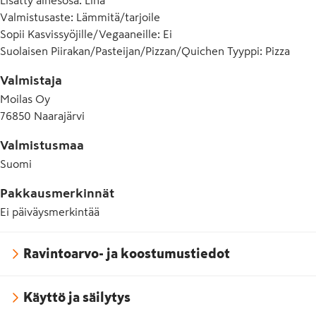
Valmistusaste
:
Lämmitä/tarjoile
E415 Ksantaanikumi
Sopii Kasvissyöjille/Vegaaneille
:
Ei
E450 Dinatriumdifosfaatti
Suolaisen Piirakan/Pasteijan/Pizzan/Quichen Tyyppi
:
Pizza
E471 Rasvahappojen mono- ja diglyseridit
Valmistaja
Moilas Oy
E500 Natriumkarbonaatti
76850 Naarajärvi
Valmistusmaa
Suomi
Pakkausmerkinnät
Ei päiväysmerkintää
Ravintoarvo- ja koostumustiedot
Käyttö ja säilytys